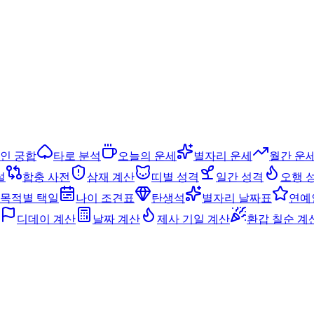
인 궁합
타로 분석
오늘의 운세
별자리 운세
월간 운
설
합충 사전
삼재 계산
띠별 성격
일간 성격
오행 
목적별 택일
나이 조견표
탄생석
별자리 날짜표
연예
디데이 계산
날짜 계산
제사 기일 계산
환갑 칠순 계