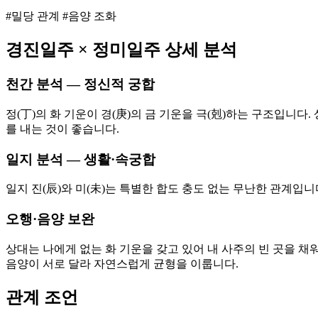
#밀당 관계 #음양 조화
경진
일주 ×
정미
일주 상세 분석
천간 분석 — 정신적 궁합
정(丁)의 화 기운이 경(庚)의 금 기운을 극(剋)하는 구조입니
를 내는 것이 좋습니다.
일지 분석 — 생활·속궁합
일지 진(辰)와 미(未)는 특별한 합도 충도 없는 무난한 관계입
오행·음양 보완
상대는 나에게 없는 화 기운을 갖고 있어 내 사주의 빈 곳을 채
음양이 서로 달라 자연스럽게 균형을 이룹니다.
관계 조언