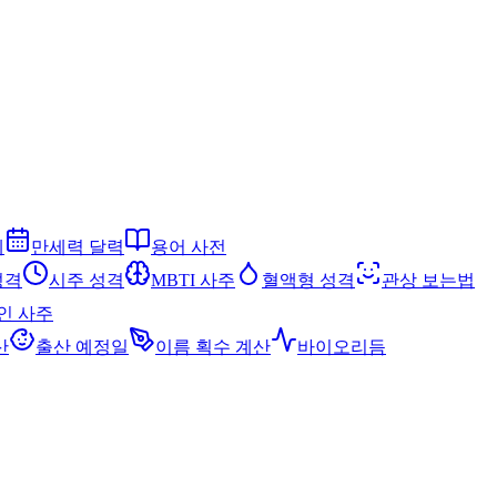
세
만세력 달력
용어 사전
성격
시주 성격
MBTI 사주
혈액형 성격
관상 보는법
인 사주
산
출산 예정일
이름 획수 계산
바이오리듬