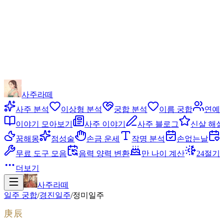
사주라떼
사주 분석
이상형 분석
궁합 분석
이름 궁합
연예
이야기 모아보기
사주 이야기
사주 블로그
신살 해
꿈해몽
점성술
손금 운세
작명 분석
손없는날
무료 도구 모음
음력 양력 변환
만 나이 계산
24절기
더보기
사주라떼
일주 궁합
/
경진
일주
/
정미
일주
庚辰