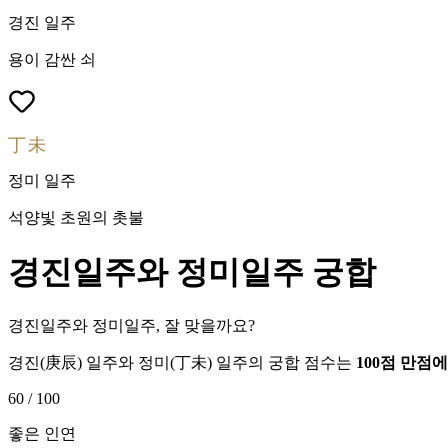
경진
일주
용이 감싼 쇠
丁未
정미
일주
석양빛 초원의 촛불
경진
일주와
정미
일주 궁합
경진일주와 정미일주, 잘 맞을까요?
경진
(
庚辰
) 일주와
정미
(
丁未
) 일주의 궁합 점수는
100점 만점
60
/ 100
좋은 인연