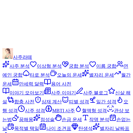
사주라떼
사주 분석
이상형 분석
궁합 분석
이름 궁합
연
예인 궁합
타로 분석
오늘의 운세
별자리 운세
월간
운세
만세력 달력
용어 사전
이야기 모아보기
사주 이야기
사주 블로그
신살 해
설
합충 사전
삼재 계산
띠별 성격
일간 성격
오
행 성격
시주 성격
MBTI 사주
혈액형 성격
관상 보
는법
꿈해몽
점성술
손금 운세
작명 분석
손없는
날
목적별 택일
나이 조견표
탄생석
별자리 날짜표