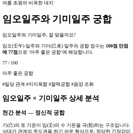
여름 초원의 비옥한 대지
임오
일주와
기미
일주 궁합
임오일주와 기미일주, 잘 맞을까요?
임오
(
壬午
) 일주와
기미
(
己未
) 일주의 궁합 점수는
100점 만점
에
77
점
으로 ‘
아주 좋은 궁합
’에 해당합니다.
77
/ 100
아주 좋은 궁합
#밀당 관계 #지지육합 #찰떡궁합 #음양 조화
임오
일주 ×
기미
일주 상세 분석
천간 분석 — 정신적 궁합
기(己)의 토 기운이 임(壬)의 수 기운을 극(剋)하는 구조입니다.
상대가 관계의 주도권을 쥐기 쉬운 형상으로, 적당한 긴장감이