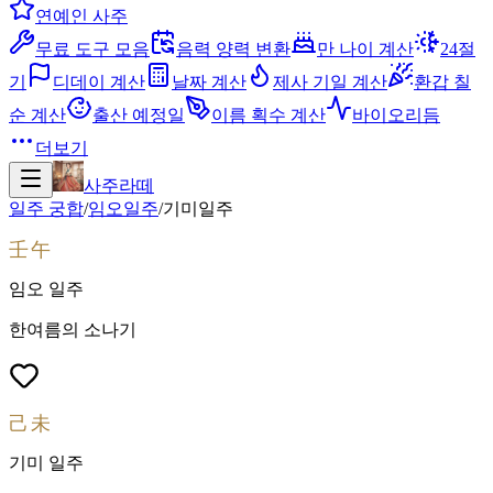
연예인 사주
무료 도구 모음
음력 양력 변환
만 나이 계산
24절
기
디데이 계산
날짜 계산
제사 기일 계산
환갑 칠
순 계산
출산 예정일
이름 획수 계산
바이오리듬
더보기
사주라떼
일주 궁합
/
임오
일주
/
기미
일주
壬午
임오
일주
한여름의 소나기
己未
기미
일주