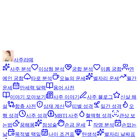
사주라떼
사주 분석
이상형 분석
궁합 분석
이름 궁합
연
예인 궁합
타로 분석
오늘의 운세
별자리 운세
월간
운세
만세력 달력
용어 사전
이야기 모아보기
사주 이야기
사주 블로그
신살 해
설
합충 사전
삼재 계산
띠별 성격
일간 성격
오
행 성격
시주 성격
MBTI 사주
혈액형 성격
관상 보
는법
꿈해몽
점성술
손금 운세
작명 분석
손없는
날
목적별 택일
나이 조견표
탄생석
별자리 날짜표