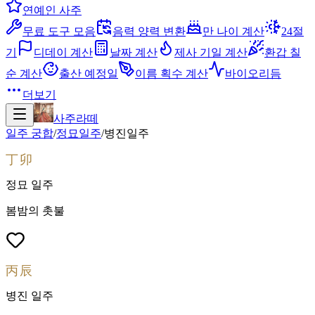
연예인 사주
무료 도구 모음
음력 양력 변환
만 나이 계산
24절
기
디데이 계산
날짜 계산
제사 기일 계산
환갑 칠
순 계산
출산 예정일
이름 획수 계산
바이오리듬
더보기
사주라떼
일주 궁합
/
정묘
일주
/
병진
일주
丁卯
정묘
일주
봄밤의 촛불
丙辰
병진
일주