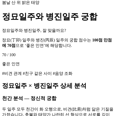
봄날 산 위 밝은 태양
정묘
일주와
병진
일주 궁합
정묘일주와 병진일주, 잘 맞을까요?
정묘
(
丁卯
) 일주와
병진
(
丙辰
) 일주의 궁합 점수는
100점 만점
에
70
점
으로 ‘
좋은 인연
’에 해당합니다.
70
/ 100
좋은 인연
#비견 관계 #친구 같은 사이 #음양 조화
정묘
일주 ×
병진
일주 상세 분석
천간 분석 — 정신적 궁합
두 일주 모두 천간이 화 오행으로, 비견(比肩)처럼 닮은 기질을
가졌습니다. 촛불와 태양가 나란히 선 형상으로 서로를 깊이