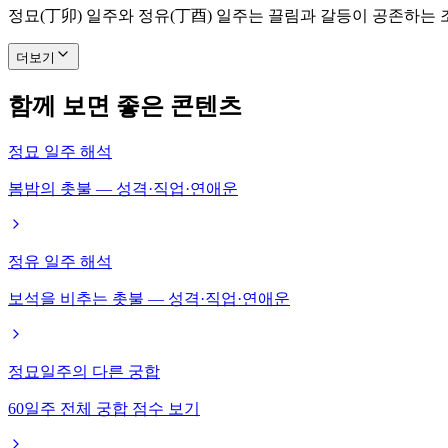
정묘(丁卯) 일주와 정유(丁酉) 일주는 끌림과 갈등이 공존하는
더보기
함께 보면 좋은 콘텐츠
정묘 일주 해석
봄밤의 촛불 — 성격·직업·연애운
정유 일주 해석
보석을 비추는 촛불 — 성격·직업·연애운
정묘일주의 다른 궁합
60일주 전체 궁합 점수 보기