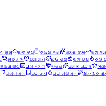
인 궁합
타로 분석
오늘의 운세
별자리 운세
월간 운
설
합충 사전
삼재 계산
띠별 성격
일간 성격
오행 
목적별 택일
나이 조견표
탄생석
별자리 날짜표
연예
디데이 계산
날짜 계산
제사 기일 계산
환갑 칠순 계