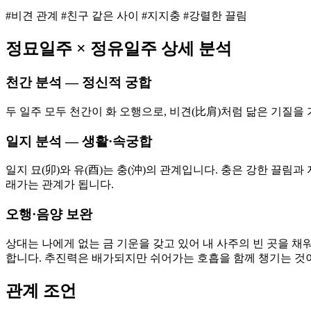
#비견 관계 #친구 같은 사이 #지지충 #강렬한 끌림
정묘
일주 ×
정유
일주 상세 분석
천간 분석 — 정신적 궁합
두 일주 모두 천간이 화 오행으로, 비견(比肩)처럼 닮은 기질을
일지 분석 — 생활·속궁합
일지 묘(卯)와 유(酉)는 충(沖)의 관계입니다. 충은 강한 끌
래가는 관계가 됩니다.
오행·음양 보완
상대는 나에게 없는 금 기운을 갖고 있어 내 사주의 빈 곳을 채
합니다. 추진력은 배가되지만 쉬어가는 호흡을 함께 챙기는 것
관계 조언