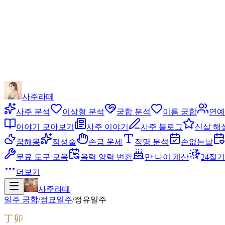
사주라떼
사주 분석
이상형 분석
궁합 분석
이름 궁합
연예
이야기 모아보기
사주 이야기
사주 블로그
신살 해
꿈해몽
점성술
손금 운세
작명 분석
손없는날
무료 도구 모음
음력 양력 변환
만 나이 계산
24절기
더보기
사주라떼
일주 궁합
/
정묘
일주
/
정유
일주
丁卯