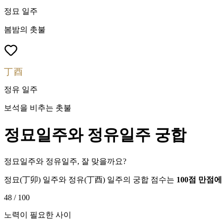
정묘
일주
봄밤의 촛불
丁酉
정유
일주
보석을 비추는 촛불
정묘
일주와
정유
일주 궁합
정묘일주와 정유일주, 잘 맞을까요?
정묘
(
丁卯
) 일주와
정유
(
丁酉
) 일주의 궁합 점수는
100점 만점
48
/ 100
노력이 필요한 사이