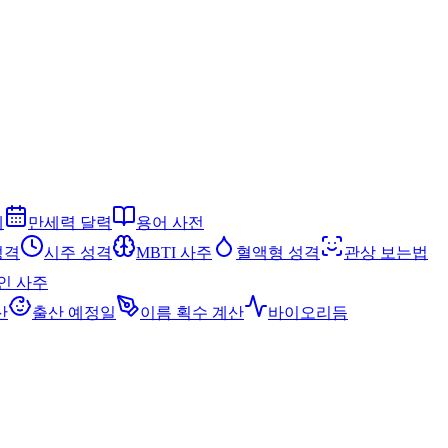
세
만세력 달력
용어 사전
성격
시주 성격
MBTI 사주
혈액형 성격
관상 보는법
인 사주
산
출산 예정일
이름 획수 계산
바이오리듬