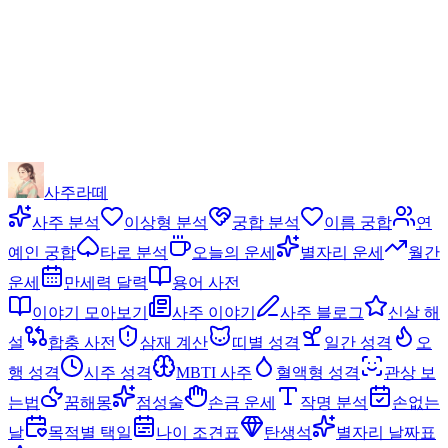
사주라떼
사주 분석
이상형 분석
궁합 분석
이름 궁합
연
예인 궁합
타로 분석
오늘의 운세
별자리 운세
월간
운세
만세력 달력
용어 사전
이야기 모아보기
사주 이야기
사주 블로그
신살 해
설
합충 사전
삼재 계산
띠별 성격
일간 성격
오
행 성격
시주 성격
MBTI 사주
혈액형 성격
관상 보
는법
꿈해몽
점성술
손금 운세
작명 분석
손없는
날
목적별 택일
나이 조견표
탄생석
별자리 날짜표