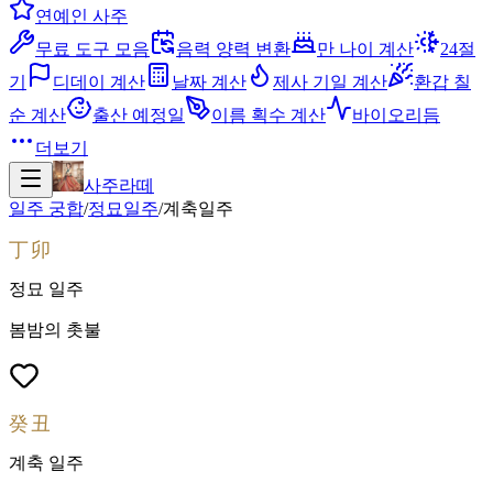
연예인 사주
무료 도구 모음
음력 양력 변환
만 나이 계산
24절
기
디데이 계산
날짜 계산
제사 기일 계산
환갑 칠
순 계산
출산 예정일
이름 획수 계산
바이오리듬
더보기
사주라떼
일주 궁합
/
정묘
일주
/
계축
일주
丁卯
정묘
일주
봄밤의 촛불
癸丑
계축
일주