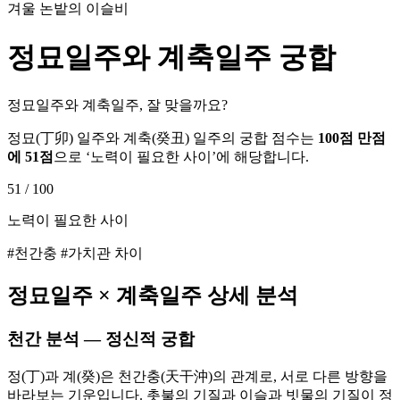
겨울 논밭의 이슬비
정묘
일주와
계축
일주 궁합
정묘일주와 계축일주, 잘 맞을까요?
정묘
(
丁卯
) 일주와
계축
(
癸丑
) 일주의 궁합 점수는
100점 만점
에
51
점
으로 ‘
노력이 필요한 사이
’에 해당합니다.
51
/ 100
노력이 필요한 사이
#천간충 #가치관 차이
정묘
일주 ×
계축
일주 상세 분석
천간 분석 — 정신적 궁합
정(丁)과 계(癸)은 천간충(天干沖)의 관계로, 서로 다른 방향을
바라보는 기운입니다. 촛불의 기질과 이슬과 빗물의 기질이 정