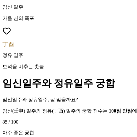
임신
일주
가을 산의 폭포
丁酉
정유
일주
보석을 비추는 촛불
임신
일주와
정유
일주 궁합
임신일주와 정유일주, 잘 맞을까요?
임신
(
壬申
) 일주와
정유
(
丁酉
) 일주의 궁합 점수는
100점 만점
85
/ 100
아주 좋은 궁합