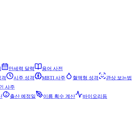
세
만세력 달력
용어 사전
성격
시주 성격
MBTI 사주
혈액형 성격
관상 보는법
인 사주
산
출산 예정일
이름 획수 계산
바이오리듬