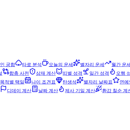
인 궁합
타로 분석
오늘의 운세
별자리 운세
월간 운
설
합충 사전
삼재 계산
띠별 성격
일간 성격
오행 
목적별 택일
나이 조견표
탄생석
별자리 날짜표
연예
디데이 계산
날짜 계산
제사 기일 계산
환갑 칠순 계