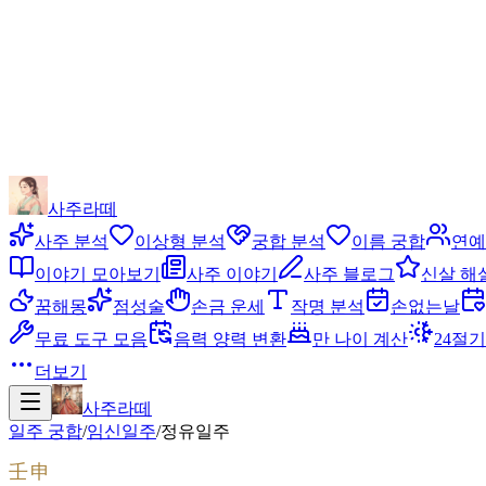
사주라떼
사주 분석
이상형 분석
궁합 분석
이름 궁합
연예
이야기 모아보기
사주 이야기
사주 블로그
신살 해
꿈해몽
점성술
손금 운세
작명 분석
손없는날
무료 도구 모음
음력 양력 변환
만 나이 계산
24절기
더보기
사주라떼
일주 궁합
/
임신
일주
/
정유
일주
壬申