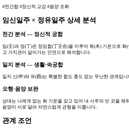
#천간합 #정신적 교감 #음양 조화
임신
일주 ×
정유
일주 상세 분석
천간 분석 — 정신적 궁합
임(壬)과 정(丁)은 정임합(丁壬合)을 이루어 목(木) 기운으로
고 가치관이 닮아가는 인연으로 해석합니다.
일지 분석 — 생활·속궁합
일지 신(申)와 유(酉)는 특별한 합도 충도 없는 무난한 관계입
오행·음양 보완
상대는 나에게 없는 화 기운을 갖고 있어 내 사주의 빈 곳을 채
음양이 서로 달라 자연스럽게 균형을 이룹니다.
관계 조언