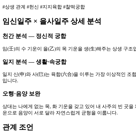
#상생 관계 #헌신 #지지육합 #찰떡궁합
임신
일주 ×
을사
일주 상세 분석
천간 분석 — 정신적 궁합
임(壬)의 수 기운이 을(乙)의 목 기운을 생(生)해주는 상생 
일지 분석 — 생활·속궁합
일지 신(申)와 사(巳)는 육합(六合)을 이루는 가장 이상적인 
입니다.
오행·음양 보완
상대는 나에게 없는 목, 화 기운을 갖고 있어 내 사주의 빈 곳을
운으로 음양이 서로 달라 자연스럽게 균형을 이룹니다.
관계 조언