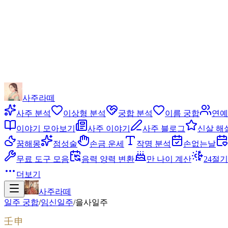
사주라떼
사주 분석
이상형 분석
궁합 분석
이름 궁합
연예
이야기 모아보기
사주 이야기
사주 블로그
신살 해
꿈해몽
점성술
손금 운세
작명 분석
손없는날
무료 도구 모음
음력 양력 변환
만 나이 계산
24절기
더보기
사주라떼
일주 궁합
/
임신
일주
/
을사
일주
壬申