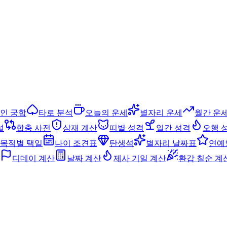
인 궁합
타로 분석
오늘의 운세
별자리 운세
월간 운
설
합충 사전
삼재 계산
띠별 성격
일간 성격
오행 
목적별 택일
나이 조견표
탄생석
별자리 날짜표
연예
디데이 계산
날짜 계산
제사 기일 계산
환갑 칠순 계