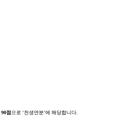
에
90
점
으로 ‘
천생연분
’에 해당합니다.