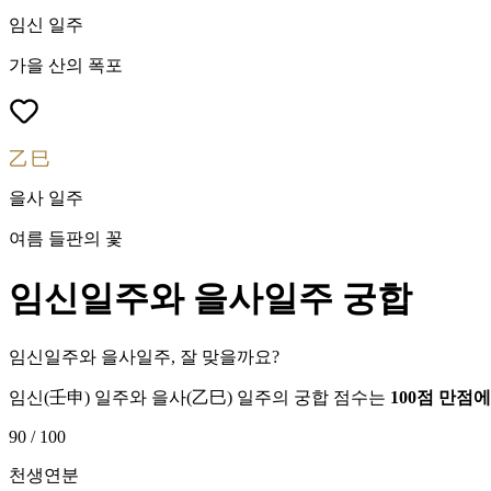
임신
일주
가을 산의 폭포
乙巳
을사
일주
여름 들판의 꽃
임신
일주와
을사
일주 궁합
임신일주와 을사일주, 잘 맞을까요?
임신
(
壬申
) 일주와
을사
(
乙巳
) 일주의 궁합 점수는
100점 만점
90
/ 100
천생연분