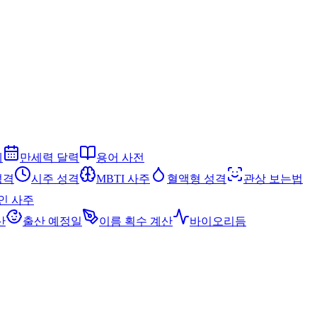
세
만세력 달력
용어 사전
성격
시주 성격
MBTI 사주
혈액형 성격
관상 보는법
인 사주
산
출산 예정일
이름 획수 계산
바이오리듬