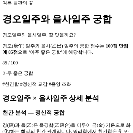
여름 들판의 꽃
경오
일주와
을사
일주 궁합
경오일주와 을사일주, 잘 맞을까요?
경오
(
庚午
) 일주와
을사
(
乙巳
) 일주의 궁합 점수는
100점 만점
에
85
점
으로 ‘
아주 좋은 궁합
’에 해당합니다.
85
/ 100
아주 좋은 궁합
#천간합 #정신적 교감 #음양 조화
경오
일주 ×
을사
일주 상세 분석
천간 분석 — 정신적 궁합
경(庚)과 을(乙)은 을경합(乙庚合)을 이루어 금(金) 기운으로 화
(化)하는 최상의 천간 관계입니다. 명리학에서 천간합은 첫 만