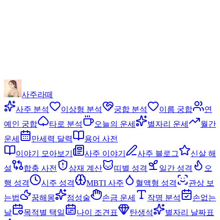
사주라떼
사주 분석
이상형 분석
궁합 분석
이름 궁합
연
예인 궁합
타로 분석
오늘의 운세
별자리 운세
월간
운세
만세력 달력
용어 사전
이야기 모아보기
사주 이야기
사주 블로그
신살 해
설
합충 사전
삼재 계산
띠별 성격
일간 성격
오
행 성격
시주 성격
MBTI 사주
혈액형 성격
관상 보
는법
꿈해몽
점성술
손금 운세
작명 분석
손없는
날
목적별 택일
나이 조견표
탄생석
별자리 날짜표