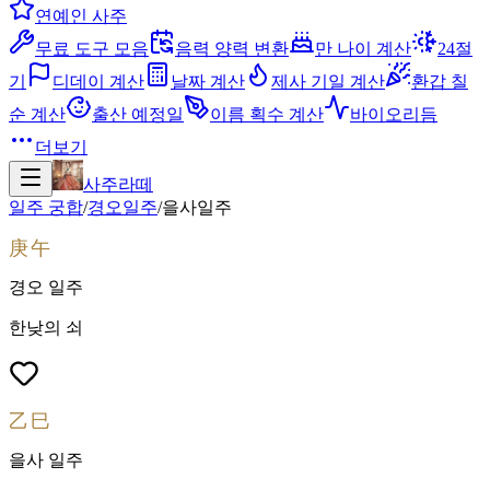
연예인 사주
무료 도구 모음
음력 양력 변환
만 나이 계산
24절
기
디데이 계산
날짜 계산
제사 기일 계산
환갑 칠
순 계산
출산 예정일
이름 획수 계산
바이오리듬
더보기
사주라떼
일주 궁합
/
경오
일주
/
을사
일주
庚午
경오
일주
한낮의 쇠
乙巳
을사
일주