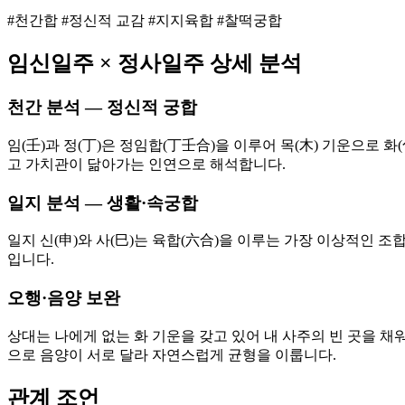
#천간합 #정신적 교감 #지지육합 #찰떡궁합
임신
일주 ×
정사
일주 상세 분석
천간 분석 — 정신적 궁합
임(壬)과 정(丁)은 정임합(丁壬合)을 이루어 목(木) 기운으로
고 가치관이 닮아가는 인연으로 해석합니다.
일지 분석 — 생활·속궁합
일지 신(申)와 사(巳)는 육합(六合)을 이루는 가장 이상적인 
입니다.
오행·음양 보완
상대는 나에게 없는 화 기운을 갖고 있어 내 사주의 빈 곳을 채워
으로 음양이 서로 달라 자연스럽게 균형을 이룹니다.
관계 조언