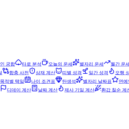
인 궁합
타로 분석
오늘의 운세
별자리 운세
월간 운
설
합충 사전
삼재 계산
띠별 성격
일간 성격
오행 
목적별 택일
나이 조견표
탄생석
별자리 날짜표
연예
디데이 계산
날짜 계산
제사 기일 계산
환갑 칠순 계