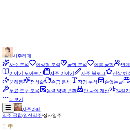
사주라떼
사주 분석
이상형 분석
궁합 분석
이름 궁합
연예
이야기 모아보기
사주 이야기
사주 블로그
신살 해
꿈해몽
점성술
손금 운세
작명 분석
손없는날
무료 도구 모음
음력 양력 변환
만 나이 계산
24절기
더보기
사주라떼
일주 궁합
/
임신
일주
/
정사
일주
壬申