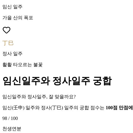
임신
일주
가을 산의 폭포
丁巳
정사
일주
활활 타오르는 불꽃
임신
일주와
정사
일주 궁합
임신일주와 정사일주, 잘 맞을까요?
임신
(
壬申
) 일주와
정사
(
丁巳
) 일주의 궁합 점수는
100점 만점
98
/ 100
천생연분