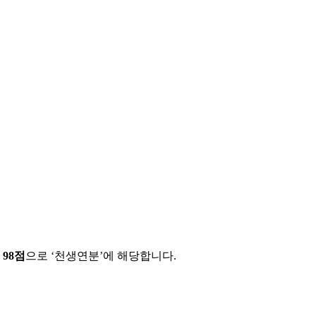
에
98
점
으로 ‘
천생연분
’에 해당합니다.