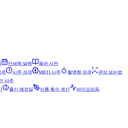
세
만세력 달력
용어 사전
성격
시주 성격
MBTI 사주
혈액형 성격
관상 보는법
인 사주
산
출산 예정일
이름 획수 계산
바이오리듬