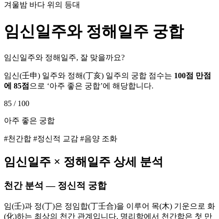
겨울밤 바다 위의 등대
임신
일주와
정해
일주 궁합
임신일주와 정해일주, 잘 맞을까요?
임신
(
壬申
) 일주와
정해
(
丁亥
) 일주의 궁합 점수는
100점 만점
에
85
점
으로 ‘
아주 좋은 궁합
’에 해당합니다.
85
/ 100
아주 좋은 궁합
#천간합 #정신적 교감 #음양 조화
임신
일주 ×
정해
일주 상세 분석
천간 분석 — 정신적 궁합
임(壬)과 정(丁)은 정임합(丁壬合)을 이루어 목(木) 기운으로 화
(化)하는 최상의 천간 관계입니다. 명리학에서 천간합은 첫 만