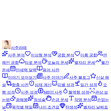
사주라떼
사주 분석
이상형 분석
궁합 분석
이름 궁합
연
예인 궁합
타로 분석
오늘의 운세
별자리 운세
월간
운세
만세력 달력
용어 사전
이야기 모아보기
사주 이야기
사주 블로그
신살 해
설
합충 사전
삼재 계산
띠별 성격
일간 성격
오
행 성격
시주 성격
MBTI 사주
혈액형 성격
관상 보
는법
꿈해몽
점성술
손금 운세
작명 분석
손없는
날
목적별 택일
나이 조견표
탄생석
별자리 날짜표