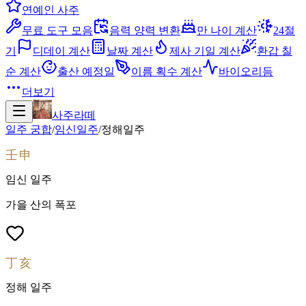
연예인 사주
무료 도구 모음
음력 양력 변환
만 나이 계산
24절
기
디데이 계산
날짜 계산
제사 기일 계산
환갑 칠
순 계산
출산 예정일
이름 획수 계산
바이오리듬
더보기
사주라떼
일주 궁합
/
임신
일주
/
정해
일주
壬申
임신
일주
가을 산의 폭포
丁亥
정해
일주