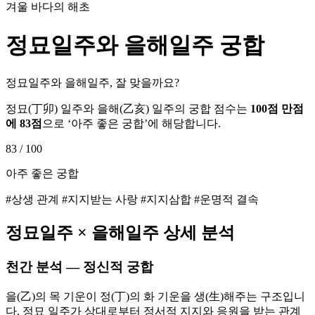
겨울 바다의 해초
정묘
일주와
을해
일주 궁합
정묘일주와 을해일주, 잘 맞을까요?
정묘
(
丁卯
) 일주와
을해
(
乙亥
) 일주의 궁합 점수는
100점 만점
에
83
점
으로 ‘
아주 좋은 궁합
’에 해당합니다.
83
/ 100
아주 좋은 궁합
#상생 관계 #지지받는 사랑 #지지삼합 #운명적 결속
정묘
일주 ×
을해
일주 상세 분석
천간 분석 — 정신적 궁합
을(乙)의 목 기운이 정(丁)의 화 기운을 생(生)해주는 구조입니
다. 정묘 일주가 상대로부터 정서적 지지와 응원을 받는 관계