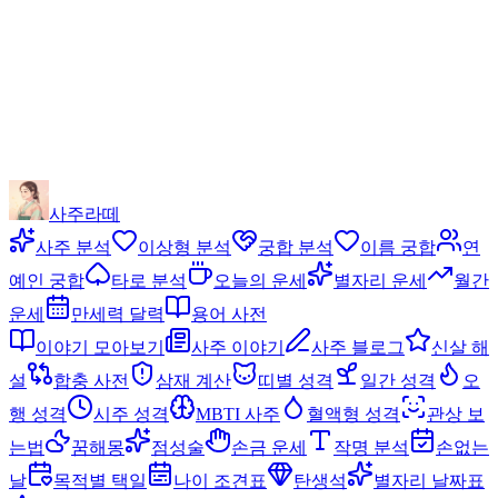
사주라떼
사주 분석
이상형 분석
궁합 분석
이름 궁합
연
예인 궁합
타로 분석
오늘의 운세
별자리 운세
월간
운세
만세력 달력
용어 사전
이야기 모아보기
사주 이야기
사주 블로그
신살 해
설
합충 사전
삼재 계산
띠별 성격
일간 성격
오
행 성격
시주 성격
MBTI 사주
혈액형 성격
관상 보
는법
꿈해몽
점성술
손금 운세
작명 분석
손없는
날
목적별 택일
나이 조견표
탄생석
별자리 날짜표