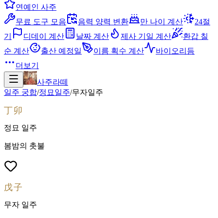
연예인 사주
무료 도구 모음
음력 양력 변환
만 나이 계산
24절
기
디데이 계산
날짜 계산
제사 기일 계산
환갑 칠
순 계산
출산 예정일
이름 획수 계산
바이오리듬
더보기
사주라떼
일주 궁합
/
정묘
일주
/
무자
일주
丁卯
정묘
일주
봄밤의 촛불
戊子
무자
일주