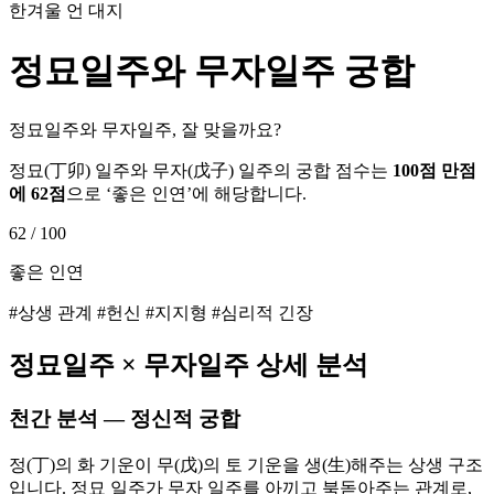
한겨울 언 대지
정묘
일주와
무자
일주 궁합
정묘일주와 무자일주, 잘 맞을까요?
정묘
(
丁卯
) 일주와
무자
(
戊子
) 일주의 궁합 점수는
100점 만점
에
62
점
으로 ‘
좋은 인연
’에 해당합니다.
62
/ 100
좋은 인연
#상생 관계 #헌신 #지지형 #심리적 긴장
정묘
일주 ×
무자
일주 상세 분석
천간 분석 — 정신적 궁합
정(丁)의 화 기운이 무(戊)의 토 기운을 생(生)해주는 상생 구조
입니다. 정묘 일주가 무자 일주를 아끼고 북돋아주는 관계로,