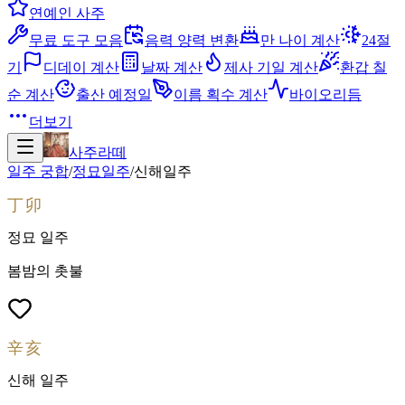
연예인 사주
무료 도구 모음
음력 양력 변환
만 나이 계산
24절
기
디데이 계산
날짜 계산
제사 기일 계산
환갑 칠
순 계산
출산 예정일
이름 획수 계산
바이오리듬
더보기
사주라떼
일주 궁합
/
정묘
일주
/
신해
일주
丁卯
정묘
일주
봄밤의 촛불
辛亥
신해
일주