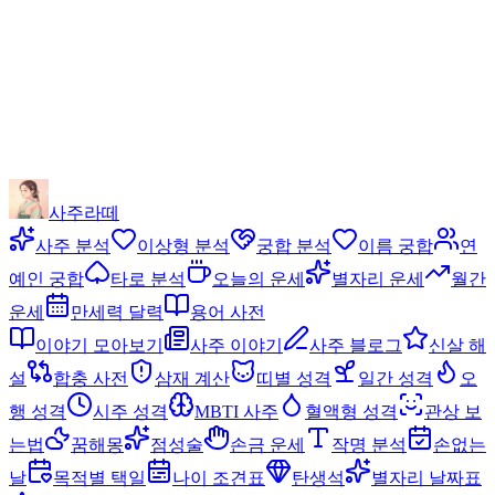
사주라떼
사주 분석
이상형 분석
궁합 분석
이름 궁합
연
예인 궁합
타로 분석
오늘의 운세
별자리 운세
월간
운세
만세력 달력
용어 사전
이야기 모아보기
사주 이야기
사주 블로그
신살 해
설
합충 사전
삼재 계산
띠별 성격
일간 성격
오
행 성격
시주 성격
MBTI 사주
혈액형 성격
관상 보
는법
꿈해몽
점성술
손금 운세
작명 분석
손없는
날
목적별 택일
나이 조견표
탄생석
별자리 날짜표