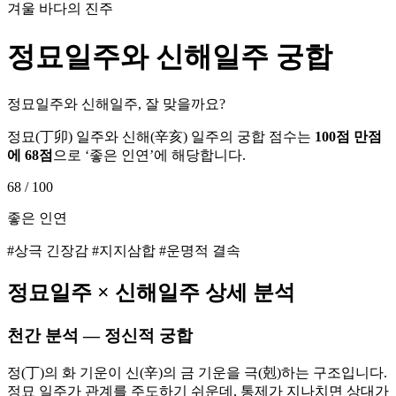
겨울 바다의 진주
정묘
일주와
신해
일주 궁합
정묘일주와 신해일주, 잘 맞을까요?
정묘
(
丁卯
) 일주와
신해
(
辛亥
) 일주의 궁합 점수는
100점 만점
에
68
점
으로 ‘
좋은 인연
’에 해당합니다.
68
/ 100
좋은 인연
#상극 긴장감 #지지삼합 #운명적 결속
정묘
일주 ×
신해
일주 상세 분석
천간 분석 — 정신적 궁합
정(丁)의 화 기운이 신(辛)의 금 기운을 극(剋)하는 구조입니다.
정묘 일주가 관계를 주도하기 쉬운데, 통제가 지나치면 상대가