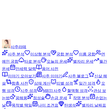
사주라떼
사주 분석
이상형 분석
궁합 분석
이름 궁합
연
예인 궁합
타로 분석
오늘의 운세
별자리 운세
월간
운세
만세력 달력
용어 사전
이야기 모아보기
사주 이야기
사주 블로그
신살 해
설
합충 사전
삼재 계산
띠별 성격
일간 성격
오
행 성격
시주 성격
MBTI 사주
혈액형 성격
관상 보
는법
꿈해몽
점성술
손금 운세
작명 분석
손없는
날
목적별 택일
나이 조견표
탄생석
별자리 날짜표