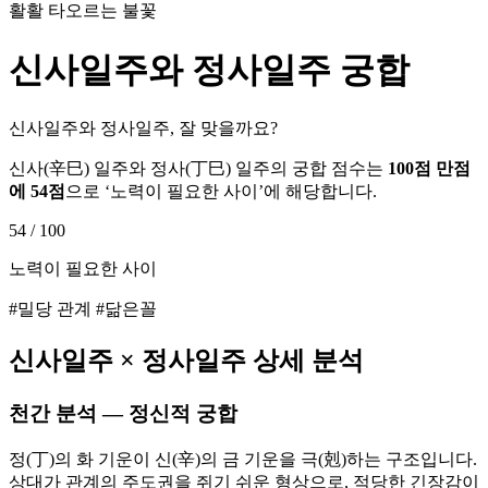
활활 타오르는 불꽃
신사
일주와
정사
일주 궁합
신사일주와 정사일주, 잘 맞을까요?
신사
(
辛巳
) 일주와
정사
(
丁巳
) 일주의 궁합 점수는
100점 만점
에
54
점
으로 ‘
노력이 필요한 사이
’에 해당합니다.
54
/ 100
노력이 필요한 사이
#밀당 관계 #닮은꼴
신사
일주 ×
정사
일주 상세 분석
천간 분석 — 정신적 궁합
정(丁)의 화 기운이 신(辛)의 금 기운을 극(剋)하는 구조입니다.
상대가 관계의 주도권을 쥐기 쉬운 형상으로, 적당한 긴장감이