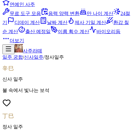
연예인 사주
무료 도구 모음
음력 양력 변환
만 나이 계산
24절
기
디데이 계산
날짜 계산
제사 기일 계산
환갑 칠
순 계산
출산 예정일
이름 획수 계산
바이오리듬
더보기
사주라떼
일주 궁합
/
신사
일주
/
정사
일주
辛巳
신사
일주
불 속에서 빛나는 보석
丁巳
정사
일주