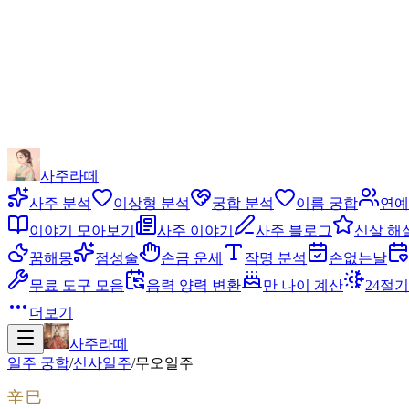
사주라떼
사주 분석
이상형 분석
궁합 분석
이름 궁합
연예
이야기 모아보기
사주 이야기
사주 블로그
신살 해
꿈해몽
점성술
손금 운세
작명 분석
손없는날
무료 도구 모음
음력 양력 변환
만 나이 계산
24절기
더보기
사주라떼
일주 궁합
/
신사
일주
/
무오
일주
辛巳