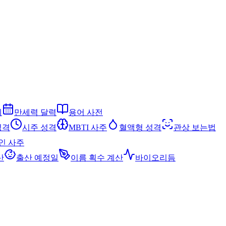
세
만세력 달력
용어 사전
성격
시주 성격
MBTI 사주
혈액형 성격
관상 보는법
인 사주
산
출산 예정일
이름 획수 계산
바이오리듬