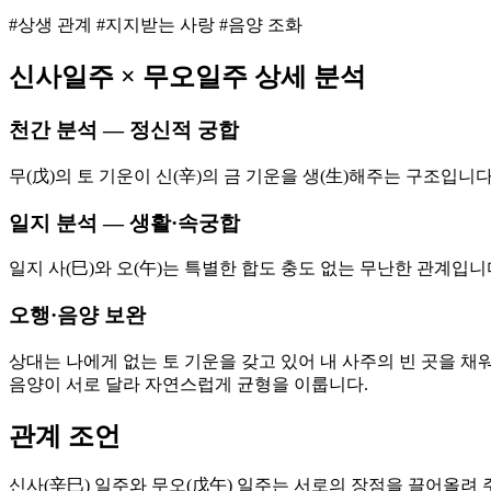
#상생 관계 #지지받는 사랑 #음양 조화
신사
일주 ×
무오
일주 상세 분석
천간 분석 — 정신적 궁합
무(戊)의 토 기운이 신(辛)의 금 기운을 생(生)해주는 구조입니
일지 분석 — 생활·속궁합
일지 사(巳)와 오(午)는 특별한 합도 충도 없는 무난한 관계입
오행·음양 보완
상대는 나에게 없는 토 기운을 갖고 있어 내 사주의 빈 곳을 채
음양이 서로 달라 자연스럽게 균형을 이룹니다.
관계 조언
신사(辛巳) 일주와 무오(戊午) 일주는 서로의 장점을 끌어올려