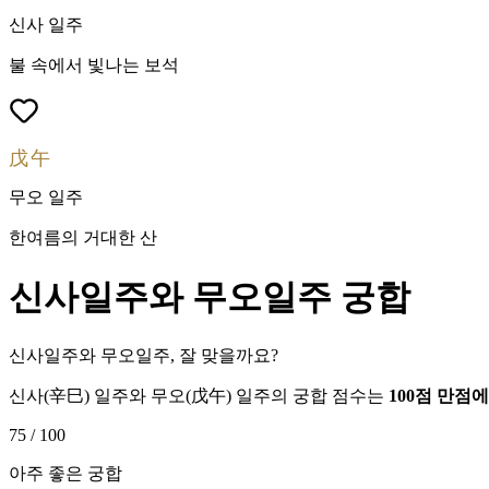
신사
일주
불 속에서 빛나는 보석
戊午
무오
일주
한여름의 거대한 산
신사
일주와
무오
일주 궁합
신사일주와 무오일주, 잘 맞을까요?
신사
(
辛巳
) 일주와
무오
(
戊午
) 일주의 궁합 점수는
100점 만점
75
/ 100
아주 좋은 궁합