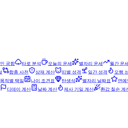
인 궁합
타로 분석
오늘의 운세
별자리 운세
월간 운
설
합충 사전
삼재 계산
띠별 성격
일간 성격
오행 
목적별 택일
나이 조견표
탄생석
별자리 날짜표
연예
디데이 계산
날짜 계산
제사 기일 계산
환갑 칠순 계