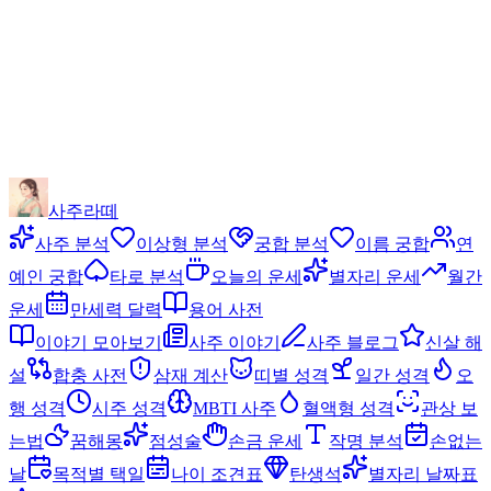
사주라떼
사주 분석
이상형 분석
궁합 분석
이름 궁합
연
예인 궁합
타로 분석
오늘의 운세
별자리 운세
월간
운세
만세력 달력
용어 사전
이야기 모아보기
사주 이야기
사주 블로그
신살 해
설
합충 사전
삼재 계산
띠별 성격
일간 성격
오
행 성격
시주 성격
MBTI 사주
혈액형 성격
관상 보
는법
꿈해몽
점성술
손금 운세
작명 분석
손없는
날
목적별 택일
나이 조견표
탄생석
별자리 날짜표