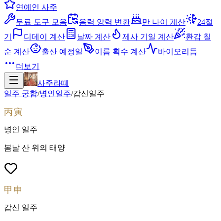
연예인 사주
무료 도구 모음
음력 양력 변환
만 나이 계산
24절
기
디데이 계산
날짜 계산
제사 기일 계산
환갑 칠
순 계산
출산 예정일
이름 획수 계산
바이오리듬
더보기
사주라떼
일주 궁합
/
병인
일주
/
갑신
일주
丙寅
병인
일주
봄날 산 위의 태양
甲申
갑신
일주