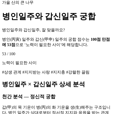
가을 산의 큰 나무
병인
일주와
갑신
일주 궁합
병인일주와 갑신일주, 잘 맞을까요?
병인
(
丙寅
) 일주와
갑신
(
甲申
) 일주의 궁합 점수는
100점 만점
에
53
점
으로 ‘
노력이 필요한 사이
’에 해당합니다.
53
/ 100
노력이 필요한 사이
#상생 관계 #지지받는 사랑 #지지충 #강렬한 끌림
병인
일주 ×
갑신
일주 상세 분석
천간 분석 — 정신적 궁합
갑(甲)의 목 기운이 병(丙)의 화 기운을 생(生)해주는 구조입니
다. 병인 일주가 상대로부터 정서적 지지와 응원을 받는 관계