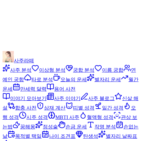
사주라떼
사주 분석
이상형 분석
궁합 분석
이름 궁합
연
예인 궁합
타로 분석
오늘의 운세
별자리 운세
월간
운세
만세력 달력
용어 사전
이야기 모아보기
사주 이야기
사주 블로그
신살 해
설
합충 사전
삼재 계산
띠별 성격
일간 성격
오
행 성격
시주 성격
MBTI 사주
혈액형 성격
관상 보
는법
꿈해몽
점성술
손금 운세
작명 분석
손없는
날
목적별 택일
나이 조견표
탄생석
별자리 날짜표