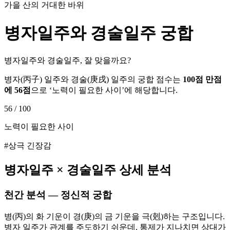
가을 산의 거대한 바위
병자
일주와
경술
일주 궁합
병자일주와 경술일주, 잘 맞을까요?
병자
(
丙子
) 일주와
경술
(
庚戌
) 일주의 궁합 점수는
100점 만점
에
56
점
으로 ‘
노력이 필요한 사이
’에 해당합니다.
56
/ 100
노력이 필요한 사이
#상극 긴장감
병자
일주 ×
경술
일주 상세 분석
천간 분석 — 정신적 궁합
병(丙)의 화 기운이 경(庚)의 금 기운을 극(剋)하는 구조입니다.
병자 일주가 관계를 주도하기 쉬운데, 통제가 지나치면 상대가