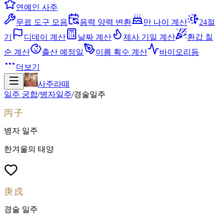
연예인 사주
무료 도구 모음
음력 양력 변환
만 나이 계산
24절
기
디데이 계산
날짜 계산
제사 기일 계산
환갑 칠
순 계산
출산 예정일
이름 획수 계산
바이오리듬
더보기
사주라떼
일주 궁합
/
병자
일주
/
경술
일주
丙子
병자
일주
한겨울의 태양
庚戌
경술
일주