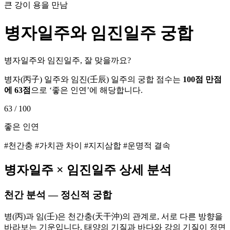
큰 강이 용을 만남
병자
일주와
임진
일주 궁합
병자일주와 임진일주, 잘 맞을까요?
병자
(
丙子
) 일주와
임진
(
壬辰
) 일주의 궁합 점수는
100점 만점
에
63
점
으로 ‘
좋은 인연
’에 해당합니다.
63
/ 100
좋은 인연
#천간충 #가치관 차이 #지지삼합 #운명적 결속
병자
일주 ×
임진
일주 상세 분석
천간 분석 — 정신적 궁합
병(丙)과 임(壬)은 천간충(天干沖)의 관계로, 서로 다른 방향을
바라보는 기운입니다. 태양의 기질과 바다와 강의 기질이 정면