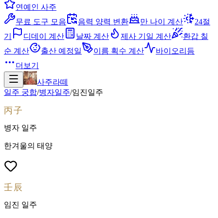
연예인 사주
무료 도구 모음
음력 양력 변환
만 나이 계산
24절
기
디데이 계산
날짜 계산
제사 기일 계산
환갑 칠
순 계산
출산 예정일
이름 획수 계산
바이오리듬
더보기
사주라떼
일주 궁합
/
병자
일주
/
임진
일주
丙子
병자
일주
한겨울의 태양
壬辰
임진
일주