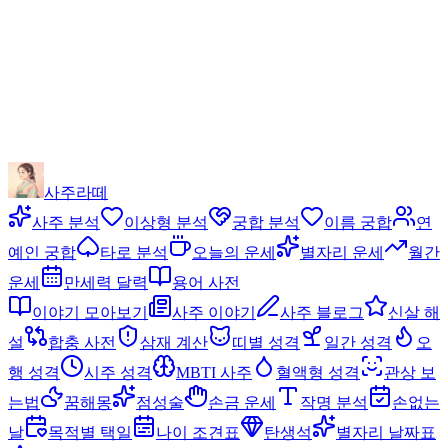
사주라떼
사주 분석
이상형 분석
궁합 분석
이름 궁합
연
예인 궁합
타로 분석
오늘의 운세
별자리 운세
월간
운세
만세력 달력
용어 사전
이야기 모아보기
사주 이야기
사주 블로그
신살 해
설
합충 사전
삼재 계산
띠별 성격
일간 성격
오
행 성격
시주 성격
MBTI 사주
혈액형 성격
관상 보
는법
꿈해몽
점성술
손금 운세
작명 분석
손없는
날
목적별 택일
나이 조견표
탄생석
별자리 날짜표