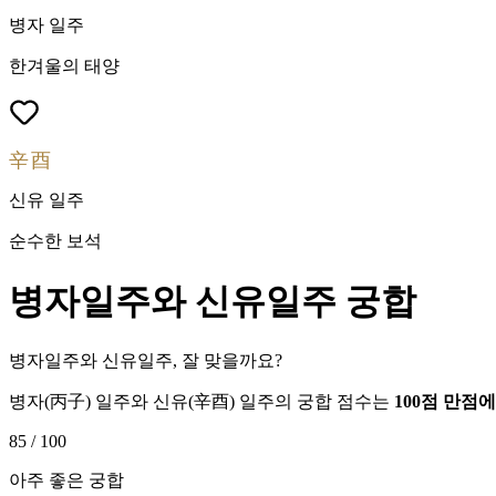
병자
일주
한겨울의 태양
辛酉
신유
일주
순수한 보석
병자
일주와
신유
일주 궁합
병자일주와 신유일주, 잘 맞을까요?
병자
(
丙子
) 일주와
신유
(
辛酉
) 일주의 궁합 점수는
100점 만점
85
/ 100
아주 좋은 궁합