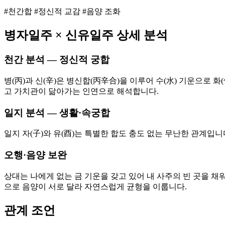
#천간합 #정신적 교감 #음양 조화
병자
일주 ×
신유
일주 상세 분석
천간 분석 — 정신적 궁합
병(丙)과 신(辛)은 병신합(丙辛合)을 이루어 수(水) 기운으로
고 가치관이 닮아가는 인연으로 해석합니다.
일지 분석 — 생활·속궁합
일지 자(子)와 유(酉)는 특별한 합도 충도 없는 무난한 관계입
오행·음양 보완
상대는 나에게 없는 금 기운을 갖고 있어 내 사주의 빈 곳을 채워
으로 음양이 서로 달라 자연스럽게 균형을 이룹니다.
관계 조언