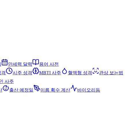
세
만세력 달력
용어 사전
성격
시주 성격
MBTI 사주
혈액형 성격
관상 보는법
인 사주
산
출산 예정일
이름 획수 계산
바이오리듬