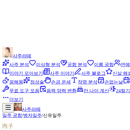
사주라떼
사주 분석
이상형 분석
궁합 분석
이름 궁합
연예
이야기 모아보기
사주 이야기
사주 블로그
신살 해
꿈해몽
점성술
손금 운세
작명 분석
손없는날
무료 도구 모음
음력 양력 변환
만 나이 계산
24절기
더보기
사주라떼
일주 궁합
/
병자
일주
/
신유
일주
丙子