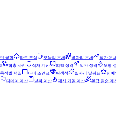
인 궁합
타로 분석
오늘의 운세
별자리 운세
월간 운
설
합충 사전
삼재 계산
띠별 성격
일간 성격
오행 
목적별 택일
나이 조견표
탄생석
별자리 날짜표
연예
디데이 계산
날짜 계산
제사 기일 계산
환갑 칠순 계