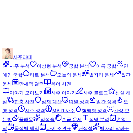
사주라떼
사주 분석
이상형 분석
궁합 분석
이름 궁합
연
예인 궁합
타로 분석
오늘의 운세
별자리 운세
월간
운세
만세력 달력
용어 사전
이야기 모아보기
사주 이야기
사주 블로그
신살 해
설
합충 사전
삼재 계산
띠별 성격
일간 성격
오
행 성격
시주 성격
MBTI 사주
혈액형 성격
관상 보
는법
꿈해몽
점성술
손금 운세
작명 분석
손없는
날
목적별 택일
나이 조견표
탄생석
별자리 날짜표