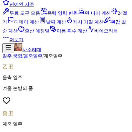
연예인 사주
무료 도구 모음
음력 양력 변환
만 나이 계산
24절
기
디데이 계산
날짜 계산
제사 기일 계산
환갑 칠
순 계산
출산 예정일
이름 획수 계산
바이오리듬
더보기
사주라떼
일주 궁합
/
을축
일주
/
계축
일주
乙丑
을축
일주
겨울 논밭의 풀
癸丑
계축
일주