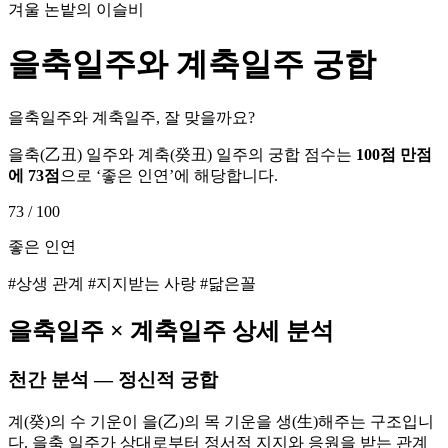
겨울 논밭의 이슬비
을축
일주와
계축
일주 궁합
을축일주와 계축일주, 잘 맞을까요?
을축
(
乙丑
) 일주와
계축
(
癸丑
) 일주의 궁합 점수는
100점 만점
에
73
점
으로 ‘
좋은 인연
’에 해당합니다.
73
/ 100
좋은 인연
#상생 관계 #지지받는 사랑 #닮은꼴
을축
일주 ×
계축
일주 상세 분석
천간 분석 — 정신적 궁합
계(癸)의 수 기운이 을(乙)의 목 기운을 생(生)해주는 구조입니
다. 을축 일주가 상대로부터 정서적 지지와 응원을 받는 관계