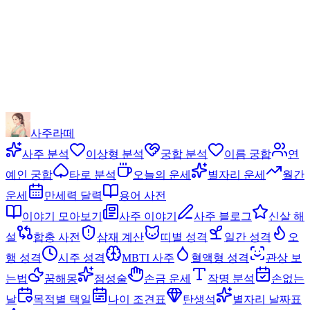
사주라떼
사주 분석
이상형 분석
궁합 분석
이름 궁합
연
예인 궁합
타로 분석
오늘의 운세
별자리 운세
월간
운세
만세력 달력
용어 사전
이야기 모아보기
사주 이야기
사주 블로그
신살 해
설
합충 사전
삼재 계산
띠별 성격
일간 성격
오
행 성격
시주 성격
MBTI 사주
혈액형 성격
관상 보
는법
꿈해몽
점성술
손금 운세
작명 분석
손없는
날
목적별 택일
나이 조견표
탄생석
별자리 날짜표