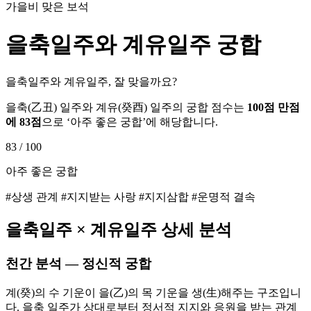
가을비 맞은 보석
을축
일주와
계유
일주 궁합
을축일주와 계유일주, 잘 맞을까요?
을축
(
乙丑
) 일주와
계유
(
癸酉
) 일주의 궁합 점수는
100점 만점
에
83
점
으로 ‘
아주 좋은 궁합
’에 해당합니다.
83
/ 100
아주 좋은 궁합
#상생 관계 #지지받는 사랑 #지지삼합 #운명적 결속
을축
일주 ×
계유
일주 상세 분석
천간 분석 — 정신적 궁합
계(癸)의 수 기운이 을(乙)의 목 기운을 생(生)해주는 구조입니
다. 을축 일주가 상대로부터 정서적 지지와 응원을 받는 관계