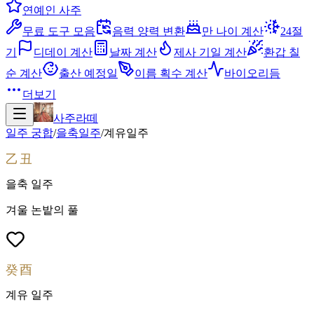
연예인 사주
무료 도구 모음
음력 양력 변환
만 나이 계산
24절
기
디데이 계산
날짜 계산
제사 기일 계산
환갑 칠
순 계산
출산 예정일
이름 획수 계산
바이오리듬
더보기
사주라떼
일주 궁합
/
을축
일주
/
계유
일주
乙丑
을축
일주
겨울 논밭의 풀
癸酉
계유
일주