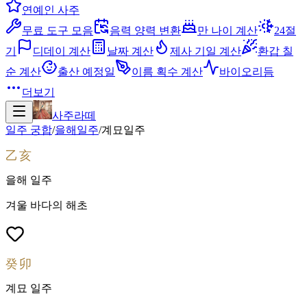
연예인 사주
무료 도구 모음
음력 양력 변환
만 나이 계산
24절
기
디데이 계산
날짜 계산
제사 기일 계산
환갑 칠
순 계산
출산 예정일
이름 획수 계산
바이오리듬
더보기
사주라떼
일주 궁합
/
을해
일주
/
계묘
일주
乙亥
을해
일주
겨울 바다의 해초
癸卯
계묘
일주