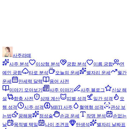
사주라떼
사주 분석
이상형 분석
궁합 분석
이름 궁합
연
예인 궁합
타로 분석
오늘의 운세
별자리 운세
월간
운세
만세력 달력
용어 사전
이야기 모아보기
사주 이야기
사주 블로그
신살 해
설
합충 사전
삼재 계산
띠별 성격
일간 성격
오
행 성격
시주 성격
MBTI 사주
혈액형 성격
관상 보
는법
꿈해몽
점성술
손금 운세
작명 분석
손없는
날
목적별 택일
나이 조견표
탄생석
별자리 날짜표