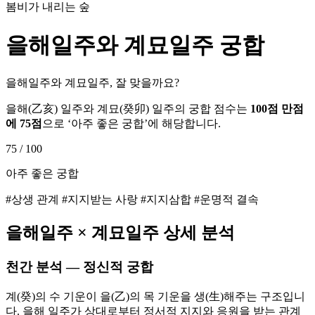
봄비가 내리는 숲
을해
일주와
계묘
일주 궁합
을해일주와 계묘일주, 잘 맞을까요?
을해
(
乙亥
) 일주와
계묘
(
癸卯
) 일주의 궁합 점수는
100점 만점
에
75
점
으로 ‘
아주 좋은 궁합
’에 해당합니다.
75
/ 100
아주 좋은 궁합
#상생 관계 #지지받는 사랑 #지지삼합 #운명적 결속
을해
일주 ×
계묘
일주 상세 분석
천간 분석 — 정신적 궁합
계(癸)의 수 기운이 을(乙)의 목 기운을 생(生)해주는 구조입니
다. 을해 일주가 상대로부터 정서적 지지와 응원을 받는 관계