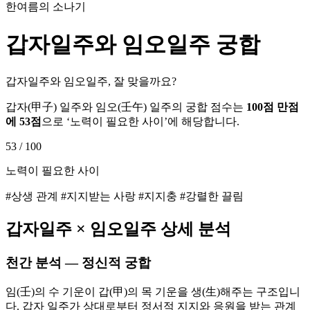
한여름의 소나기
갑자
일주와
임오
일주 궁합
갑자일주와 임오일주, 잘 맞을까요?
갑자
(
甲子
) 일주와
임오
(
壬午
) 일주의 궁합 점수는
100점 만점
에
53
점
으로 ‘
노력이 필요한 사이
’에 해당합니다.
53
/ 100
노력이 필요한 사이
#상생 관계 #지지받는 사랑 #지지충 #강렬한 끌림
갑자
일주 ×
임오
일주 상세 분석
천간 분석 — 정신적 궁합
임(壬)의 수 기운이 갑(甲)의 목 기운을 생(生)해주는 구조입니
다. 갑자 일주가 상대로부터 정서적 지지와 응원을 받는 관계