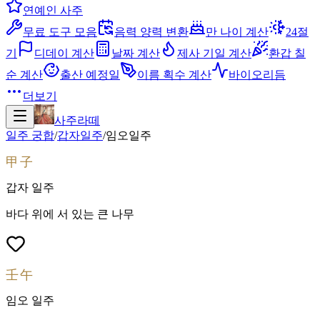
연예인 사주
무료 도구 모음
음력 양력 변환
만 나이 계산
24절
기
디데이 계산
날짜 계산
제사 기일 계산
환갑 칠
순 계산
출산 예정일
이름 획수 계산
바이오리듬
더보기
사주라떼
일주 궁합
/
갑자
일주
/
임오
일주
甲子
갑자
일주
바다 위에 서 있는 큰 나무
壬午
임오
일주