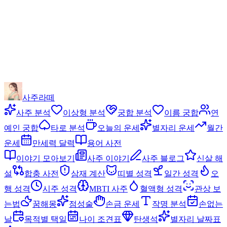
사주라떼
사주 분석
이상형 분석
궁합 분석
이름 궁합
연
예인 궁합
타로 분석
오늘의 운세
별자리 운세
월간
운세
만세력 달력
용어 사전
이야기 모아보기
사주 이야기
사주 블로그
신살 해
설
합충 사전
삼재 계산
띠별 성격
일간 성격
오
행 성격
시주 성격
MBTI 사주
혈액형 성격
관상 보
는법
꿈해몽
점성술
손금 운세
작명 분석
손없는
날
목적별 택일
나이 조견표
탄생석
별자리 날짜표