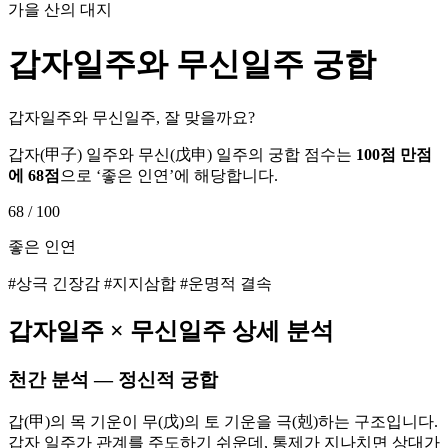
가을 산의 대지
갑자
일주와
무신
일주 궁합
갑자일주와 무신일주, 잘 맞을까요?
갑자
(
甲子
) 일주와
무신
(
戊申
) 일주의 궁합 점수는
100점 만점
에
68
점
으로 ‘
좋은 인연
’에 해당합니다.
68
/ 100
좋은 인연
#상극 긴장감 #지지삼합 #운명적 결속
갑자
일주 ×
무신
일주 상세 분석
천간 분석 — 정신적 궁합
갑(甲)의 목 기운이 무(戊)의 토 기운을 극(剋)하는 구조입니다.
갑자 일주가 관계를 주도하기 쉬운데, 통제가 지나치면 상대가