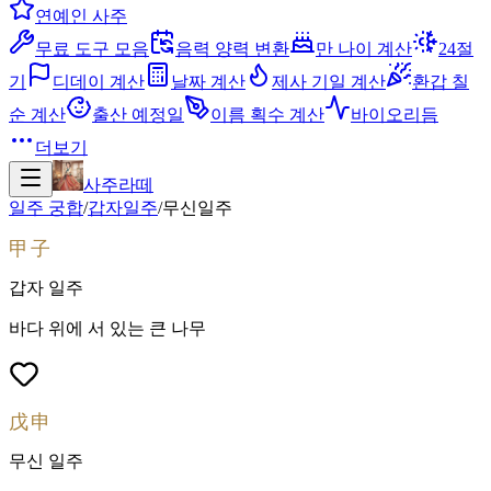
연예인 사주
무료 도구 모음
음력 양력 변환
만 나이 계산
24절
기
디데이 계산
날짜 계산
제사 기일 계산
환갑 칠
순 계산
출산 예정일
이름 획수 계산
바이오리듬
더보기
사주라떼
일주 궁합
/
갑자
일주
/
무신
일주
甲子
갑자
일주
바다 위에 서 있는 큰 나무
戊申
무신
일주