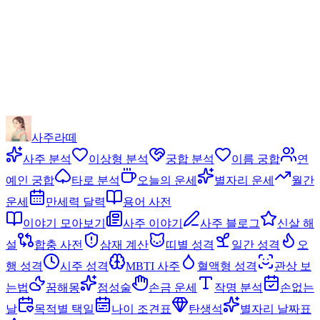
사주라떼
사주 분석
이상형 분석
궁합 분석
이름 궁합
연
예인 궁합
타로 분석
오늘의 운세
별자리 운세
월간
운세
만세력 달력
용어 사전
이야기 모아보기
사주 이야기
사주 블로그
신살 해
설
합충 사전
삼재 계산
띠별 성격
일간 성격
오
행 성격
시주 성격
MBTI 사주
혈액형 성격
관상 보
는법
꿈해몽
점성술
손금 운세
작명 분석
손없는
날
목적별 택일
나이 조견표
탄생석
별자리 날짜표