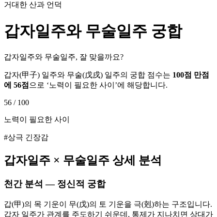
거대한 산과 언덕
갑자
일주와
무술
일주 궁합
갑자일주와 무술일주, 잘 맞을까요?
갑자
(
甲子
) 일주와
무술
(
戊戌
) 일주의 궁합 점수는
100점 만점
에
56
점
으로 ‘
노력이 필요한 사이
’에 해당합니다.
56
/ 100
노력이 필요한 사이
#상극 긴장감
갑자
일주 ×
무술
일주 상세 분석
천간 분석 — 정신적 궁합
갑(甲)의 목 기운이 무(戊)의 토 기운을 극(剋)하는 구조입니다.
갑자 일주가 관계를 주도하기 쉬운데, 통제가 지나치면 상대가