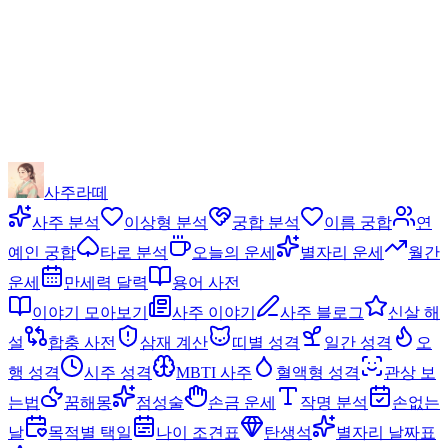
사주라떼
사주 분석
이상형 분석
궁합 분석
이름 궁합
연
예인 궁합
타로 분석
오늘의 운세
별자리 운세
월간
운세
만세력 달력
용어 사전
이야기 모아보기
사주 이야기
사주 블로그
신살 해
설
합충 사전
삼재 계산
띠별 성격
일간 성격
오
행 성격
시주 성격
MBTI 사주
혈액형 성격
관상 보
는법
꿈해몽
점성술
손금 운세
작명 분석
손없는
날
목적별 택일
나이 조견표
탄생석
별자리 날짜표