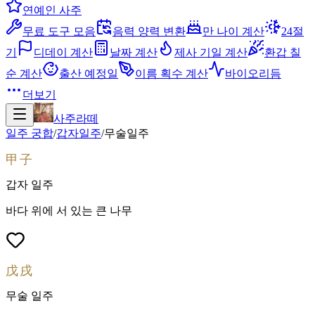
연예인 사주
무료 도구 모음
음력 양력 변환
만 나이 계산
24절
기
디데이 계산
날짜 계산
제사 기일 계산
환갑 칠
순 계산
출산 예정일
이름 획수 계산
바이오리듬
더보기
사주라떼
일주 궁합
/
갑자
일주
/
무술
일주
甲子
갑자
일주
바다 위에 서 있는 큰 나무
戊戌
무술
일주