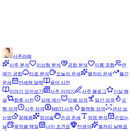
사주라떼
사주 분석
이상형 분석
궁합 분석
이름 궁합
연
예인 궁합
타로 분석
오늘의 운세
별자리 운세
월간
운세
만세력 달력
용어 사전
이야기 모아보기
사주 이야기
사주 블로그
신살 해
설
합충 사전
삼재 계산
띠별 성격
일간 성격
오
행 성격
시주 성격
MBTI 사주
혈액형 성격
관상 보
는법
꿈해몽
점성술
손금 운세
작명 분석
손없는
날
목적별 택일
나이 조견표
탄생석
별자리 날짜표