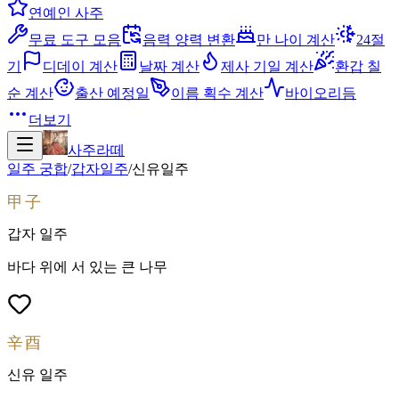
연예인 사주
무료 도구 모음
음력 양력 변환
만 나이 계산
24절
기
디데이 계산
날짜 계산
제사 기일 계산
환갑 칠
순 계산
출산 예정일
이름 획수 계산
바이오리듬
더보기
사주라떼
일주 궁합
/
갑자
일주
/
신유
일주
甲子
갑자
일주
바다 위에 서 있는 큰 나무
辛酉
신유
일주