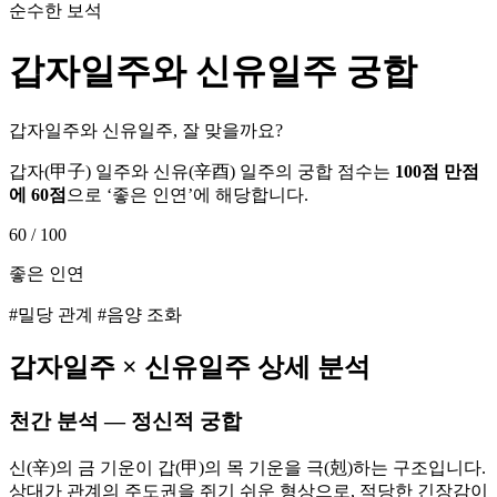
순수한 보석
갑자
일주와
신유
일주 궁합
갑자일주와 신유일주, 잘 맞을까요?
갑자
(
甲子
) 일주와
신유
(
辛酉
) 일주의 궁합 점수는
100점 만점
에
60
점
으로 ‘
좋은 인연
’에 해당합니다.
60
/ 100
좋은 인연
#밀당 관계 #음양 조화
갑자
일주 ×
신유
일주 상세 분석
천간 분석 — 정신적 궁합
신(辛)의 금 기운이 갑(甲)의 목 기운을 극(剋)하는 구조입니다.
상대가 관계의 주도권을 쥐기 쉬운 형상으로, 적당한 긴장감이