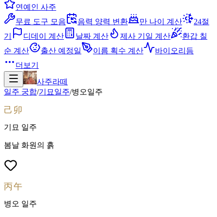
연예인 사주
무료 도구 모음
음력 양력 변환
만 나이 계산
24절
기
디데이 계산
날짜 계산
제사 기일 계산
환갑 칠
순 계산
출산 예정일
이름 획수 계산
바이오리듬
더보기
사주라떼
일주 궁합
/
기묘
일주
/
병오
일주
己卯
기묘
일주
봄날 화원의 흙
丙午
병오
일주