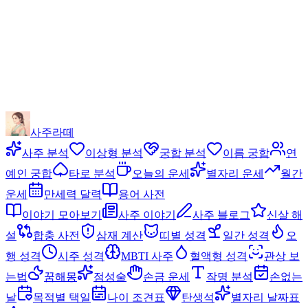
사주라떼
사주 분석
이상형 분석
궁합 분석
이름 궁합
연
예인 궁합
타로 분석
오늘의 운세
별자리 운세
월간
운세
만세력 달력
용어 사전
이야기 모아보기
사주 이야기
사주 블로그
신살 해
설
합충 사전
삼재 계산
띠별 성격
일간 성격
오
행 성격
시주 성격
MBTI 사주
혈액형 성격
관상 보
는법
꿈해몽
점성술
손금 운세
작명 분석
손없는
날
목적별 택일
나이 조견표
탄생석
별자리 날짜표