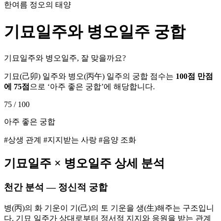
한여름 정오의 태양
기묘
일주와
병오
일주 궁합
기묘일주와 병오일주, 잘 맞을까요?
기묘
(
己卯
) 일주와
병오
(
丙午
) 일주의 궁합 점수는
100점 만점
에
75
점
으로 ‘
아주 좋은 궁합
’에 해당합니다.
75
/ 100
아주 좋은 궁합
#상생 관계 #지지받는 사랑 #음양 조화
기묘
일주 ×
병오
일주 상세 분석
천간 분석 — 정신적 궁합
병(丙)의 화 기운이 기(己)의 토 기운을 생(生)해주는 구조입니
다. 기묘 일주가 상대로부터 정서적 지지와 응원을 받는 관계