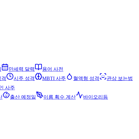
세
만세력 달력
용어 사전
성격
시주 성격
MBTI 사주
혈액형 성격
관상 보는법
인 사주
산
출산 예정일
이름 획수 계산
바이오리듬