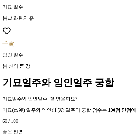
기묘
일주
봄날 화원의 흙
壬寅
임인
일주
봄 산의 큰 강
기묘
일주와
임인
일주 궁합
기묘일주와 임인일주, 잘 맞을까요?
기묘
(
己卯
) 일주와
임인
(
壬寅
) 일주의 궁합 점수는
100점 만점
60
/ 100
좋은 인연