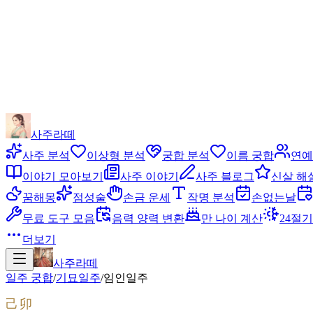
사주라떼
사주 분석
이상형 분석
궁합 분석
이름 궁합
연예
이야기 모아보기
사주 이야기
사주 블로그
신살 해
꿈해몽
점성술
손금 운세
작명 분석
손없는날
무료 도구 모음
음력 양력 변환
만 나이 계산
24절기
더보기
사주라떼
일주 궁합
/
기묘
일주
/
임인
일주
己卯