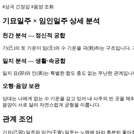
#상극 긴장감 #음양 조화
기묘
일주 ×
임인
일주 상세 분석
천간 분석 — 정신적 궁합
기(己)의 토 기운이 임(壬)의 수 기운을 극(剋)하는 구조입니
일지 분석 — 생활·속궁합
일지 묘(卯)와 인(寅)는 특별한 합도 충도 없는 무난한 관계입
오행·음양 보완
상대는 나에게 없는 수 기운을 갖고 있어 내 사주의 빈 곳을 채
음양이 서로 달라 자연스럽게 균형을 이룹니다.
관계 조언
기묘(己卯) 일주와 임인(壬寅) 일주는 노력에 따라 충분히 좋아