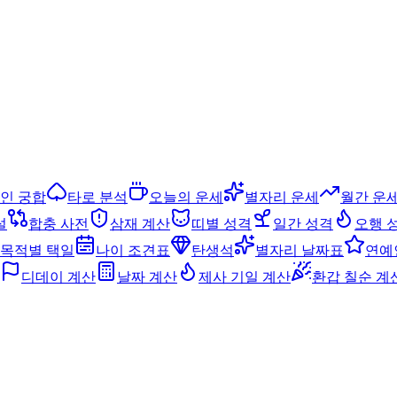
인 궁합
타로 분석
오늘의 운세
별자리 운세
월간 운
설
합충 사전
삼재 계산
띠별 성격
일간 성격
오행 
목적별 택일
나이 조견표
탄생석
별자리 날짜표
연예
디데이 계산
날짜 계산
제사 기일 계산
환갑 칠순 계