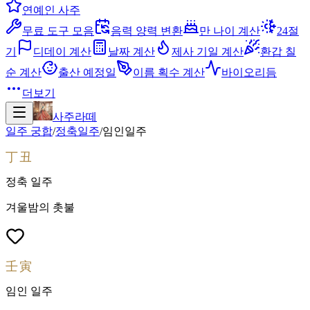
연예인 사주
무료 도구 모음
음력 양력 변환
만 나이 계산
24절
기
디데이 계산
날짜 계산
제사 기일 계산
환갑 칠
순 계산
출산 예정일
이름 획수 계산
바이오리듬
더보기
사주라떼
일주 궁합
/
정축
일주
/
임인
일주
丁丑
정축
일주
겨울밤의 촛불
壬寅
임인
일주