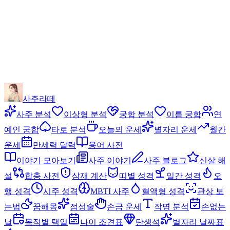
사주라떼
사주 분석
이상형 분석
궁합 분석
이름 궁합
연
예인 궁합
타로 분석
오늘의 운세
별자리 운세
월간
운세
만세력 달력
용어 사전
이야기 모아보기
사주 이야기
사주 블로그
신살 해
설
합충 사전
삼재 계산
띠별 성격
일간 성격
오
행 성격
시주 성격
MBTI 사주
혈액형 성격
관상 보
는법
꿈해몽
점성술
손금 운세
작명 분석
손없는
날
목적별 택일
나이 조견표
탄생석
별자리 날짜표