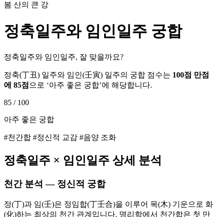
봄 산의 큰 강
정축
일주와
임인
일주 궁합
정축일주와 임인일주, 잘 맞을까요?
정축
(
丁丑
) 일주와
임인
(
壬寅
) 일주의 궁합 점수는
100점 만점
에
85
점
으로 ‘
아주 좋은 궁합
’에 해당합니다.
85
/ 100
아주 좋은 궁합
#천간합 #정신적 교감 #음양 조화
정축
일주 ×
임인
일주 상세 분석
천간 분석 — 정신적 궁합
정(丁)과 임(壬)은 정임합(丁壬合)을 이루어 목(木) 기운으로 화
(化)하는 최상의 천간 관계입니다. 명리학에서 천간합은 첫 만