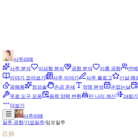
사주라떼
사주 분석
이상형 분석
궁합 분석
이름 궁합
연예
이야기 모아보기
사주 이야기
사주 블로그
신살 해
꿈해몽
점성술
손금 운세
작명 분석
손없는날
무료 도구 모음
음력 양력 변환
만 나이 계산
24절기
더보기
사주라떼
일주 궁합
/
기묘
일주
/
임오
일주
己卯