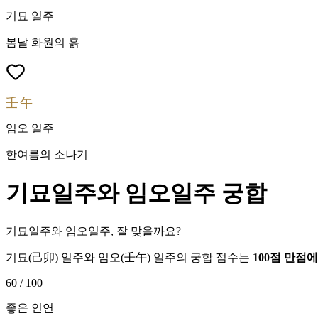
기묘
일주
봄날 화원의 흙
壬午
임오
일주
한여름의 소나기
기묘
일주와
임오
일주 궁합
기묘일주와 임오일주, 잘 맞을까요?
기묘
(
己卯
) 일주와
임오
(
壬午
) 일주의 궁합 점수는
100점 만점
60
/ 100
좋은 인연