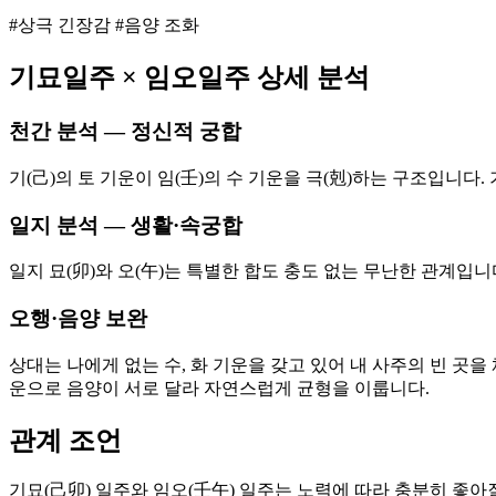
#상극 긴장감 #음양 조화
기묘
일주 ×
임오
일주 상세 분석
천간 분석 — 정신적 궁합
기(己)의 토 기운이 임(壬)의 수 기운을 극(剋)하는 구조입니
일지 분석 — 생활·속궁합
일지 묘(卯)와 오(午)는 특별한 합도 충도 없는 무난한 관계입
오행·음양 보완
상대는 나에게 없는 수, 화 기운을 갖고 있어 내 사주의 빈 곳을
운으로 음양이 서로 달라 자연스럽게 균형을 이룹니다.
관계 조언
기묘(己卯) 일주와 임오(壬午) 일주는 노력에 따라 충분히 좋아