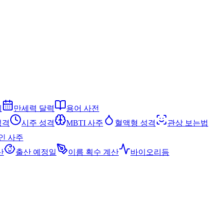
세
만세력 달력
용어 사전
성격
시주 성격
MBTI 사주
혈액형 성격
관상 보는법
인 사주
산
출산 예정일
이름 획수 계산
바이오리듬