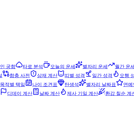
인 궁합
타로 분석
오늘의 운세
별자리 운세
월간 운
설
합충 사전
삼재 계산
띠별 성격
일간 성격
오행 
목적별 택일
나이 조견표
탄생석
별자리 날짜표
연예
디데이 계산
날짜 계산
제사 기일 계산
환갑 칠순 계