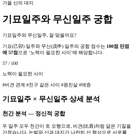
가을 산의 대지
기묘
일주와
무신
일주 궁합
기묘일주와 무신일주, 잘 맞을까요?
기묘
(
己卯
) 일주와
무신
(
戊申
) 일주의 궁합 점수는
100점 만점
에
57
점
으로 ‘
노력이 필요한 사이
’에 해당합니다.
57
/ 100
노력이 필요한 사이
#비견 관계 #친구 같은 사이 #원진살 #애증
기묘
일주 ×
무신
일주 상세 분석
천간 분석 — 정신적 궁합
두 일주 모두 천간이 토 오행으로, 비견(比肩)처럼 닮은 기질을
가졌습니다. 논밭와 산과 대지가 나란히 선 형상으로 서로를