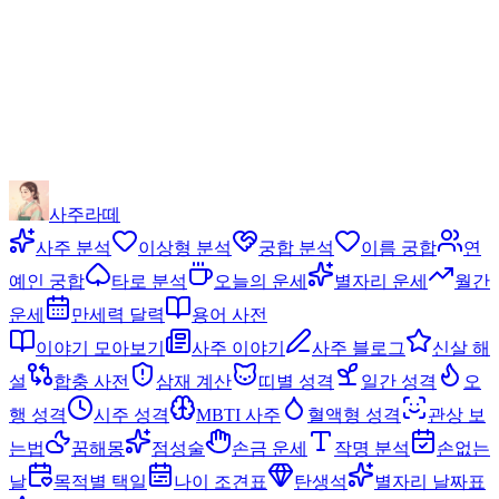
사주라떼
사주 분석
이상형 분석
궁합 분석
이름 궁합
연
예인 궁합
타로 분석
오늘의 운세
별자리 운세
월간
운세
만세력 달력
용어 사전
이야기 모아보기
사주 이야기
사주 블로그
신살 해
설
합충 사전
삼재 계산
띠별 성격
일간 성격
오
행 성격
시주 성격
MBTI 사주
혈액형 성격
관상 보
는법
꿈해몽
점성술
손금 운세
작명 분석
손없는
날
목적별 택일
나이 조견표
탄생석
별자리 날짜표