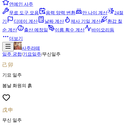
연예인 사주
무료 도구 모음
음력 양력 변환
만 나이 계산
24절
기
디데이 계산
날짜 계산
제사 기일 계산
환갑 칠
순 계산
출산 예정일
이름 획수 계산
바이오리듬
더보기
사주라떼
일주 궁합
/
기묘
일주
/
무신
일주
己卯
기묘
일주
봄날 화원의 흙
戊申
무신
일주