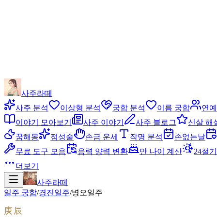
사주라떼
사주 분석
이상형 분석
궁합 분석
이름 궁합
연예
이야기 모아보기
사주 이야기
사주 블로그
신살 해
꿈해몽
점성술
손금 운세
작명 분석
손없는날
무료 도구 모음
음력 양력 변환
만 나이 계산
24절기
더보기
사주라떼
일주 궁합
/
경진
일주
/
병오
일주
庚辰