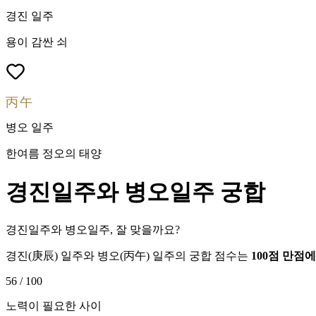
경진
일주
용이 감싼 쇠
丙午
병오
일주
한여름 정오의 태양
경진
일주와
병오
일주 궁합
경진일주와 병오일주, 잘 맞을까요?
경진
(
庚辰
) 일주와
병오
(
丙午
) 일주의 궁합 점수는
100점 만점
56
/ 100
노력이 필요한 사이