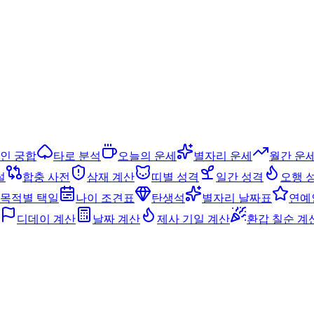
인 궁합
타로 분석
오늘의 운세
별자리 운세
월간 운
설
합충 사전
삼재 계산
띠별 성격
일간 성격
오행 
목적별 택일
나이 조견표
탄생석
별자리 날짜표
연예
디데이 계산
날짜 계산
제사 기일 계산
환갑 칠순 계