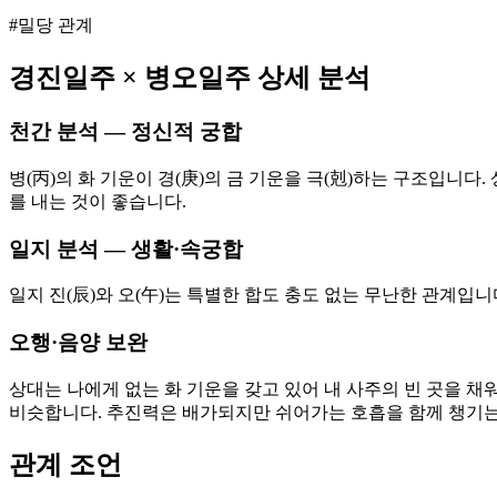
#밀당 관계
경진
일주 ×
병오
일주 상세 분석
천간 분석 — 정신적 궁합
병(丙)의 화 기운이 경(庚)의 금 기운을 극(剋)하는 구조입니
를 내는 것이 좋습니다.
일지 분석 — 생활·속궁합
일지 진(辰)와 오(午)는 특별한 합도 충도 없는 무난한 관계입
오행·음양 보완
상대는 나에게 없는 화 기운을 갖고 있어 내 사주의 빈 곳을 채
비슷합니다. 추진력은 배가되지만 쉬어가는 호흡을 함께 챙기는
관계 조언