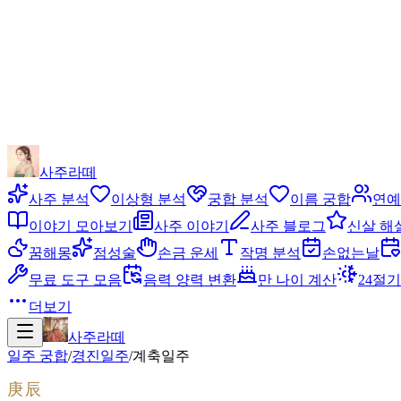
사주라떼
사주 분석
이상형 분석
궁합 분석
이름 궁합
연예
이야기 모아보기
사주 이야기
사주 블로그
신살 해
꿈해몽
점성술
손금 운세
작명 분석
손없는날
무료 도구 모음
음력 양력 변환
만 나이 계산
24절기
더보기
사주라떼
일주 궁합
/
경진
일주
/
계축
일주
庚辰