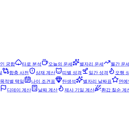
인 궁합
타로 분석
오늘의 운세
별자리 운세
월간 운
설
합충 사전
삼재 계산
띠별 성격
일간 성격
오행 
목적별 택일
나이 조견표
탄생석
별자리 날짜표
연예
디데이 계산
날짜 계산
제사 기일 계산
환갑 칠순 계