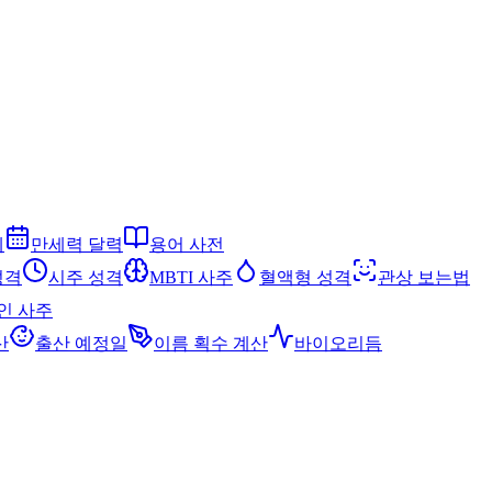
세
만세력 달력
용어 사전
성격
시주 성격
MBTI 사주
혈액형 성격
관상 보는법
인 사주
산
출산 예정일
이름 획수 계산
바이오리듬