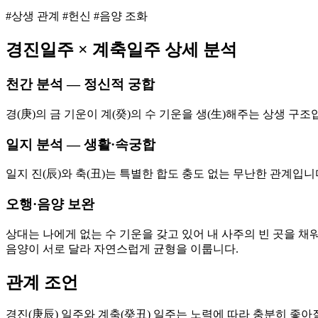
#상생 관계 #헌신 #음양 조화
경진
일주 ×
계축
일주 상세 분석
천간 분석 — 정신적 궁합
경(庚)의 금 기운이 계(癸)의 수 기운을 생(生)해주는 상생 
일지 분석 — 생활·속궁합
일지 진(辰)와 축(丑)는 특별한 합도 충도 없는 무난한 관계입
오행·음양 보완
상대는 나에게 없는 수 기운을 갖고 있어 내 사주의 빈 곳을 채
음양이 서로 달라 자연스럽게 균형을 이룹니다.
관계 조언
경진(庚辰) 일주와 계축(癸丑) 일주는 노력에 따라 충분히 좋아