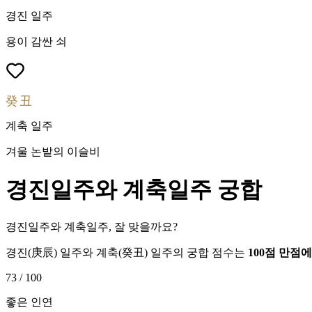
경진
일주
용이 감싼 쇠
癸丑
계축
일주
겨울 논밭의 이슬비
경진
일주와
계축
일주 궁합
경진일주와 계축일주, 잘 맞을까요?
경진
(
庚辰
) 일주와
계축
(
癸丑
) 일주의 궁합 점수는
100점 만점
73
/ 100
좋은 인연