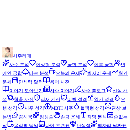
사주라떼
사주 분석
이상형 분석
궁합 분석
이름 궁합
연
예인 궁합
타로 분석
오늘의 운세
별자리 운세
월간
운세
만세력 달력
용어 사전
이야기 모아보기
사주 이야기
사주 블로그
신살 해
설
합충 사전
삼재 계산
띠별 성격
일간 성격
오
행 성격
시주 성격
MBTI 사주
혈액형 성격
관상 보
는법
꿈해몽
점성술
손금 운세
작명 분석
손없는
날
목적별 택일
나이 조견표
탄생석
별자리 날짜표