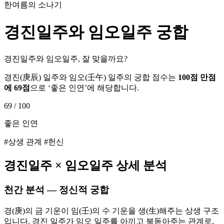
한여름의 소나기
경진
일주와
임오
일주 궁합
경진일주와 임오일주, 잘 맞을까요?
경진
(
庚辰
) 일주와
임오
(
壬午
) 일주의 궁합 점수는
100점 만점
에
69
점
으로 ‘
좋은 인연
’에 해당합니다.
69
/ 100
좋은 인연
#상생 관계 #헌신
경진
일주 ×
임오
일주 상세 분석
천간 분석 — 정신적 궁합
경(庚)의 금 기운이 임(壬)의 수 기운을 생(生)해주는 상생 구조
입니다. 경진 일주가 임오 일주를 아끼고 북돋아주는 관계로,