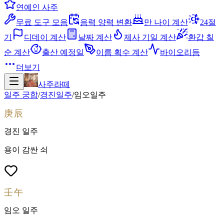
연예인 사주
무료 도구 모음
음력 양력 변환
만 나이 계산
24절
기
디데이 계산
날짜 계산
제사 기일 계산
환갑 칠
순 계산
출산 예정일
이름 획수 계산
바이오리듬
더보기
사주라떼
일주 궁합
/
경진
일주
/
임오
일주
庚辰
경진
일주
용이 감싼 쇠
壬午
임오
일주