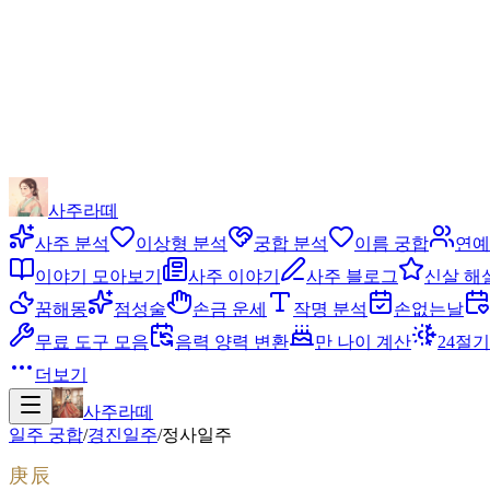
사주라떼
사주 분석
이상형 분석
궁합 분석
이름 궁합
연예
이야기 모아보기
사주 이야기
사주 블로그
신살 해
꿈해몽
점성술
손금 운세
작명 분석
손없는날
무료 도구 모음
음력 양력 변환
만 나이 계산
24절기
더보기
사주라떼
일주 궁합
/
경진
일주
/
정사
일주
庚辰