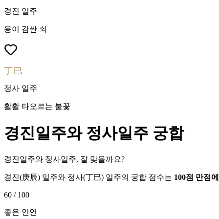
경진
일주
용이 감싼 쇠
丁巳
정사
일주
활활 타오르는 불꽃
경진
일주와
정사
일주 궁합
경진일주와 정사일주, 잘 맞을까요?
경진
(
庚辰
) 일주와
정사
(
丁巳
) 일주의 궁합 점수는
100점 만점
60
/ 100
좋은 인연