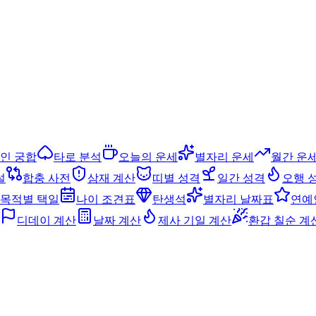
인 궁합
타로 분석
오늘의 운세
별자리 운세
월간 운
설
합충 사전
삼재 계산
띠별 성격
일간 성격
오행 
목적별 택일
나이 조견표
탄생석
별자리 날짜표
연예
디데이 계산
날짜 계산
제사 기일 계산
환갑 칠순 계