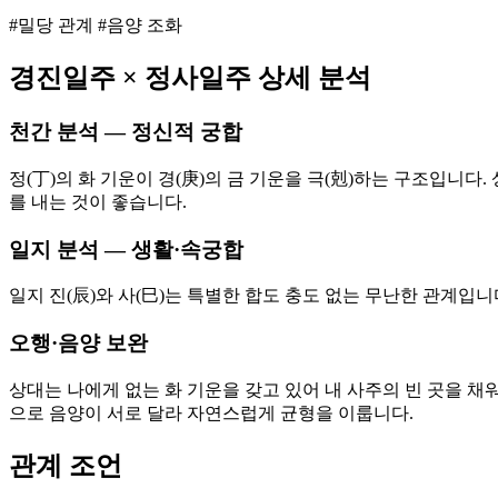
#밀당 관계 #음양 조화
경진
일주 ×
정사
일주 상세 분석
천간 분석 — 정신적 궁합
정(丁)의 화 기운이 경(庚)의 금 기운을 극(剋)하는 구조입니
를 내는 것이 좋습니다.
일지 분석 — 생활·속궁합
일지 진(辰)와 사(巳)는 특별한 합도 충도 없는 무난한 관계입
오행·음양 보완
상대는 나에게 없는 화 기운을 갖고 있어 내 사주의 빈 곳을 채워
으로 음양이 서로 달라 자연스럽게 균형을 이룹니다.
관계 조언