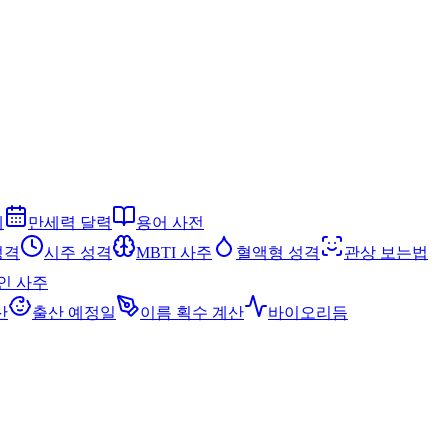
세
만세력 달력
용어 사전
성격
시주 성격
MBTI 사주
혈액형 성격
관상 보는법
인 사주
산
출산 예정일
이름 획수 계산
바이오리듬