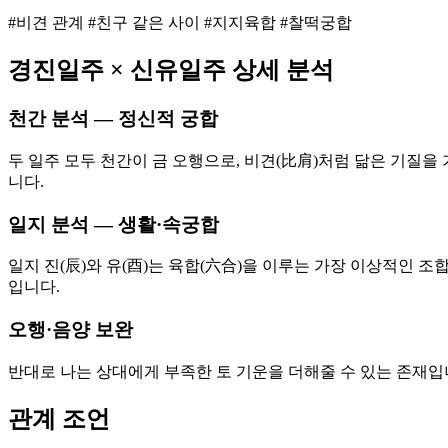
#비견 관계 #친구 같은 사이 #지지육합 #찰떡궁합
경진
일주 ×
신유
일주 상세 분석
천간 분석 — 정신적 궁합
두 일주 모두 천간이 금 오행으로, 비견(比肩)처럼 닮은 기질을
니다.
일지 분석 — 생활·속궁합
일지 진(辰)와 유(酉)는 육합(六合)을 이루는 가장 이상적인 
입니다.
오행·음양 보완
반대로 나는 상대에게 부족한 토 기운을 더해줄 수 있는 존재입
관계 조언