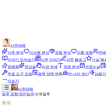
사주라떼
사주 분석
이상형 분석
궁합 분석
이름 궁합
연예
이야기 모아보기
사주 이야기
사주 블로그
신살 해
꿈해몽
점성술
손금 운세
작명 분석
손없는날
무료 도구 모음
음력 양력 변환
만 나이 계산
24절기
더보기
사주라떼
일주 궁합
/
경진
일주
/
신유
일주
庚辰