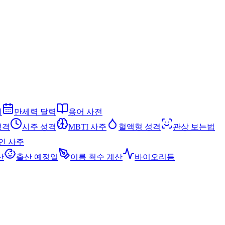
세
만세력 달력
용어 사전
성격
시주 성격
MBTI 사주
혈액형 성격
관상 보는법
인 사주
산
출산 예정일
이름 획수 계산
바이오리듬