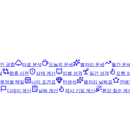
인 궁합
타로 분석
오늘의 운세
별자리 운세
월간 운
설
합충 사전
삼재 계산
띠별 성격
일간 성격
오행 
목적별 택일
나이 조견표
탄생석
별자리 날짜표
연예
디데이 계산
날짜 계산
제사 기일 계산
환갑 칠순 계