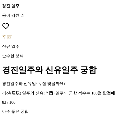
경진
일주
용이 감싼 쇠
辛酉
신유
일주
순수한 보석
경진
일주와
신유
일주 궁합
경진일주와 신유일주, 잘 맞을까요?
경진
(
庚辰
) 일주와
신유
(
辛酉
) 일주의 궁합 점수는
100점 만점
83
/ 100
아주 좋은 궁합