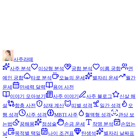
사주라떼
사주 분석
이상형 분석
궁합 분석
이름 궁합
연
예인 궁합
타로 분석
오늘의 운세
별자리 운세
월간
운세
만세력 달력
용어 사전
이야기 모아보기
사주 이야기
사주 블로그
신살 해
설
합충 사전
삼재 계산
띠별 성격
일간 성격
오
행 성격
시주 성격
MBTI 사주
혈액형 성격
관상 보
는법
꿈해몽
점성술
손금 운세
작명 분석
손없는
날
목적별 택일
나이 조견표
탄생석
별자리 날짜표