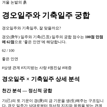
겨울 논밭의 흙
경오
일주와
기축
일주 궁합
경오일주와 기축일주, 잘 맞을까요?
경오
(
庚午
) 일주와
기축
(
己丑
) 일주의 궁합 점수는
100점 만점
에
62
점
으로 ‘
좋은 인연
’에 해당합니다.
62
/ 100
좋은 인연
#상생 관계 #지지받는 사랑 #원진살 #애증
경오
일주 ×
기축
일주 상세 분석
천간 분석 — 정신적 궁합
기(己)의 토 기운이 경(庚)의 금 기운을 생(生)해주는 구조입니
다. 경오 일주가 상대로부터 정서적 지지와 응원을 받는 관계