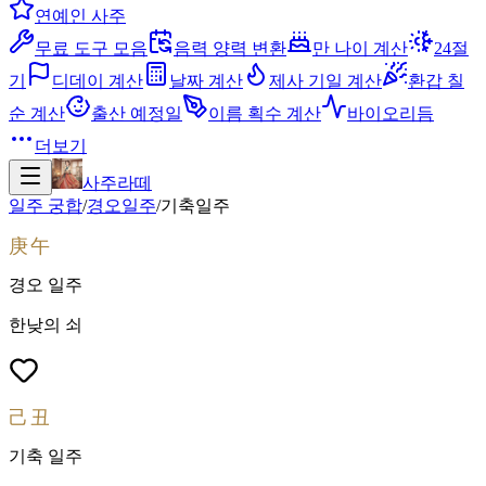
연예인 사주
무료 도구 모음
음력 양력 변환
만 나이 계산
24절
기
디데이 계산
날짜 계산
제사 기일 계산
환갑 칠
순 계산
출산 예정일
이름 획수 계산
바이오리듬
더보기
사주라떼
일주 궁합
/
경오
일주
/
기축
일주
庚午
경오
일주
한낮의 쇠
己丑
기축
일주