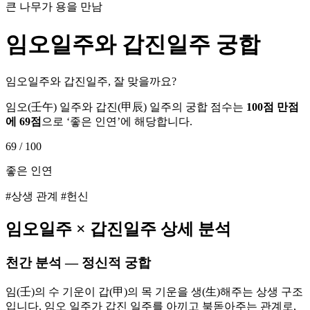
큰 나무가 용을 만남
임오
일주와
갑진
일주 궁합
임오일주와 갑진일주, 잘 맞을까요?
임오
(
壬午
) 일주와
갑진
(
甲辰
) 일주의 궁합 점수는
100점 만점
에
69
점
으로 ‘
좋은 인연
’에 해당합니다.
69
/ 100
좋은 인연
#상생 관계 #헌신
임오
일주 ×
갑진
일주 상세 분석
천간 분석 — 정신적 궁합
임(壬)의 수 기운이 갑(甲)의 목 기운을 생(生)해주는 상생 구조
입니다. 임오 일주가 갑진 일주를 아끼고 북돋아주는 관계로,