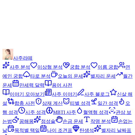
사주라떼
사주 분석
이상형 분석
궁합 분석
이름 궁합
연
예인 궁합
타로 분석
오늘의 운세
별자리 운세
월간
운세
만세력 달력
용어 사전
이야기 모아보기
사주 이야기
사주 블로그
신살 해
설
합충 사전
삼재 계산
띠별 성격
일간 성격
오
행 성격
시주 성격
MBTI 사주
혈액형 성격
관상 보
는법
꿈해몽
점성술
손금 운세
작명 분석
손없는
날
목적별 택일
나이 조견표
탄생석
별자리 날짜표