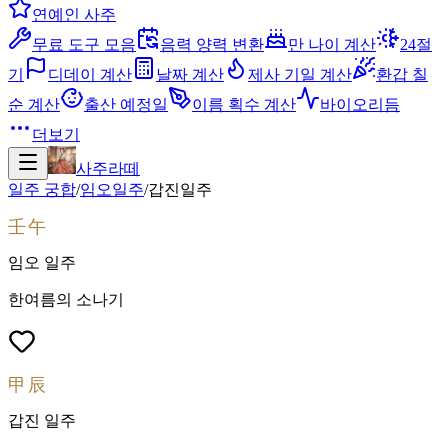
연예인 사주
무료 도구 모음
음력 양력 변환
만 나이 계산
24절
기
디데이 계산
날짜 계산
제사 기일 계산
환갑 칠
순 계산
출산 예정일
이름 획수 계산
바이오리듬
더보기
사주라떼
일주 궁합
/
임오
일주
/
갑진
일주
壬午
임오
일주
한여름의 소나기
甲辰
갑진
일주