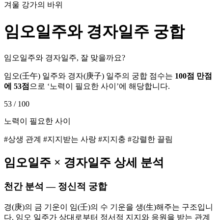
겨울 강가의 바위
임오
일주와
경자
일주 궁합
임오일주와 경자일주, 잘 맞을까요?
임오
(
壬午
) 일주와
경자
(
庚子
) 일주의 궁합 점수는
100점 만점
에
53
점
으로 ‘
노력이 필요한 사이
’에 해당합니다.
53
/ 100
노력이 필요한 사이
#상생 관계 #지지받는 사랑 #지지충 #강렬한 끌림
임오
일주 ×
경자
일주 상세 분석
천간 분석 — 정신적 궁합
경(庚)의 금 기운이 임(壬)의 수 기운을 생(生)해주는 구조입니
다. 임오 일주가 상대로부터 정서적 지지와 응원을 받는 관계