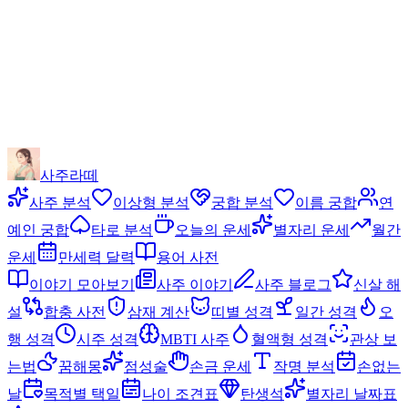
사주라떼
사주 분석
이상형 분석
궁합 분석
이름 궁합
연
예인 궁합
타로 분석
오늘의 운세
별자리 운세
월간
운세
만세력 달력
용어 사전
이야기 모아보기
사주 이야기
사주 블로그
신살 해
설
합충 사전
삼재 계산
띠별 성격
일간 성격
오
행 성격
시주 성격
MBTI 사주
혈액형 성격
관상 보
는법
꿈해몽
점성술
손금 운세
작명 분석
손없는
날
목적별 택일
나이 조견표
탄생석
별자리 날짜표