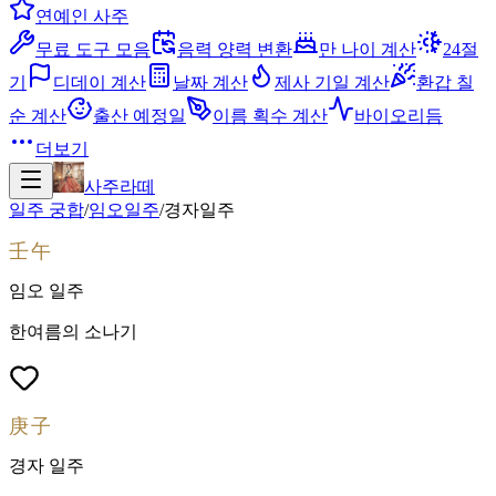
연예인 사주
무료 도구 모음
음력 양력 변환
만 나이 계산
24절
기
디데이 계산
날짜 계산
제사 기일 계산
환갑 칠
순 계산
출산 예정일
이름 획수 계산
바이오리듬
더보기
사주라떼
일주 궁합
/
임오
일주
/
경자
일주
壬午
임오
일주
한여름의 소나기
庚子
경자
일주