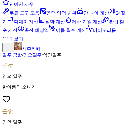
연예인 사주
무료 도구 모음
음력 양력 변환
만 나이 계산
24절
기
디데이 계산
날짜 계산
제사 기일 계산
환갑 칠
순 계산
출산 예정일
이름 획수 계산
바이오리듬
더보기
사주라떼
일주 궁합
/
임오
일주
/
임인
일주
壬午
임오
일주
한여름의 소나기
壬寅
임인
일주