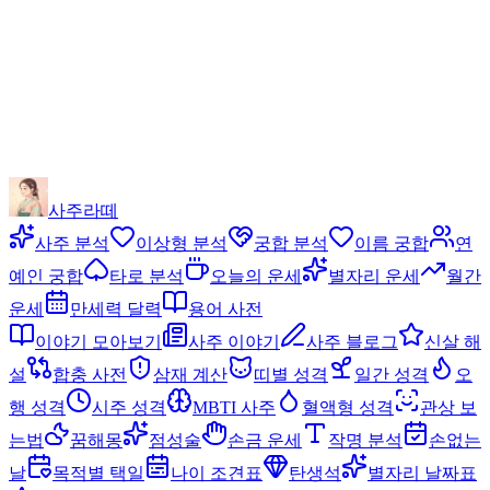
사주라떼
사주 분석
이상형 분석
궁합 분석
이름 궁합
연
예인 궁합
타로 분석
오늘의 운세
별자리 운세
월간
운세
만세력 달력
용어 사전
이야기 모아보기
사주 이야기
사주 블로그
신살 해
설
합충 사전
삼재 계산
띠별 성격
일간 성격
오
행 성격
시주 성격
MBTI 사주
혈액형 성격
관상 보
는법
꿈해몽
점성술
손금 운세
작명 분석
손없는
날
목적별 택일
나이 조견표
탄생석
별자리 날짜표