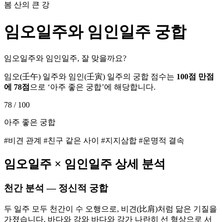
봄 산의 큰 강
임오
일주와
임인
일주 궁합
임오일주와 임인일주, 잘 맞을까요?
임오
(
壬午
) 일주와
임인
(
壬寅
) 일주의 궁합 점수는
100점 만점
에
78
점
으로 ‘
아주 좋은 궁합
’에 해당합니다.
78
/ 100
아주 좋은 궁합
#비견 관계 #친구 같은 사이 #지지삼합 #운명적 결속
임오
일주 ×
임인
일주 상세 분석
천간 분석 — 정신적 궁합
두 일주 모두 천간이 수 오행으로, 비견(比肩)처럼 닮은 기질을
가졌습니다. 바다와 강와 바다와 강가 나란히 선 형상으로 서