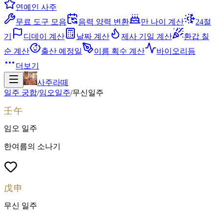
연예인 사주
무료 도구 모음
음력 양력 변환
만 나이 계산
24절
기
디데이 계산
날짜 계산
제사 기일 계산
환갑 칠
순 계산
출산 예정일
이름 획수 계산
바이오리듬
더보기
사주라떼
일주 궁합
/
임오
일주
/
무신
일주
壬午
임오
일주
한여름의 소나기
戊申
무신
일주