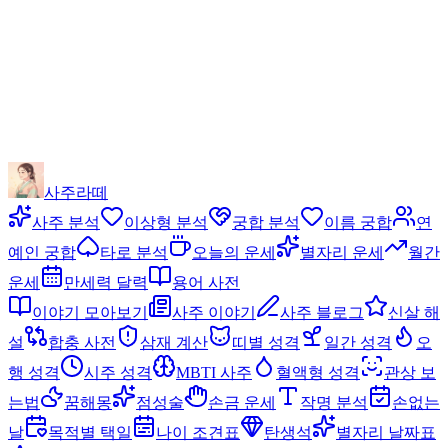
사주라떼
사주 분석
이상형 분석
궁합 분석
이름 궁합
연
예인 궁합
타로 분석
오늘의 운세
별자리 운세
월간
운세
만세력 달력
용어 사전
이야기 모아보기
사주 이야기
사주 블로그
신살 해
설
합충 사전
삼재 계산
띠별 성격
일간 성격
오
행 성격
시주 성격
MBTI 사주
혈액형 성격
관상 보
는법
꿈해몽
점성술
손금 운세
작명 분석
손없는
날
목적별 택일
나이 조견표
탄생석
별자리 날짜표