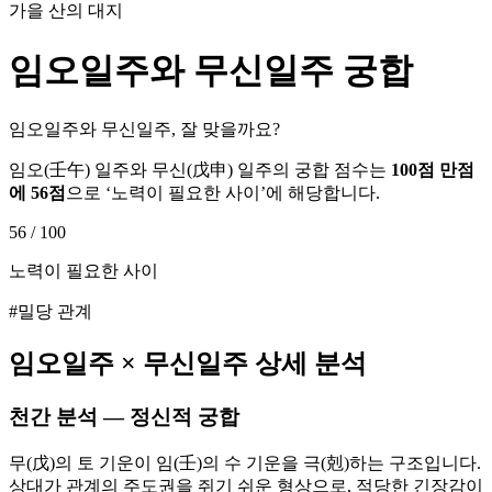
가을 산의 대지
임오
일주와
무신
일주 궁합
임오일주와 무신일주, 잘 맞을까요?
임오
(
壬午
) 일주와
무신
(
戊申
) 일주의 궁합 점수는
100점 만점
에
56
점
으로 ‘
노력이 필요한 사이
’에 해당합니다.
56
/ 100
노력이 필요한 사이
#밀당 관계
임오
일주 ×
무신
일주 상세 분석
천간 분석 — 정신적 궁합
무(戊)의 토 기운이 임(壬)의 수 기운을 극(剋)하는 구조입니다.
상대가 관계의 주도권을 쥐기 쉬운 형상으로, 적당한 긴장감이