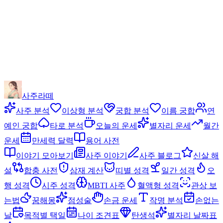
사주라떼
사주 분석
이상형 분석
궁합 분석
이름 궁합
연
예인 궁합
타로 분석
오늘의 운세
별자리 운세
월간
운세
만세력 달력
용어 사전
이야기 모아보기
사주 이야기
사주 블로그
신살 해
설
합충 사전
삼재 계산
띠별 성격
일간 성격
오
행 성격
시주 성격
MBTI 사주
혈액형 성격
관상 보
는법
꿈해몽
점성술
손금 운세
작명 분석
손없는
날
목적별 택일
나이 조견표
탄생석
별자리 날짜표