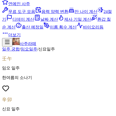
연예인 사주
무료 도구 모음
음력 양력 변환
만 나이 계산
24절
기
디데이 계산
날짜 계산
제사 기일 계산
환갑 칠
순 계산
출산 예정일
이름 획수 계산
바이오리듬
더보기
사주라떼
일주 궁합
/
임오
일주
/
신묘
일주
壬午
임오
일주
한여름의 소나기
辛卯
신묘
일주