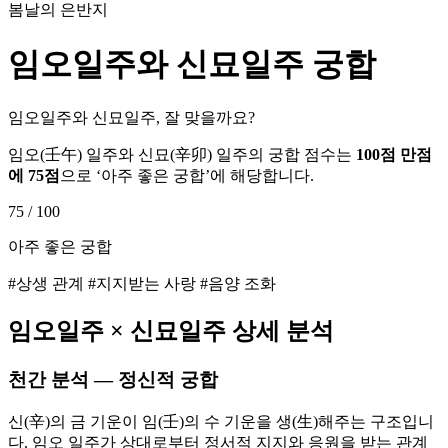
봄날의 은반지
임오
일주와
신묘
일주 궁합
임오일주와 신묘일주, 잘 맞을까요?
임오
(
壬午
) 일주와
신묘
(
辛卯
) 일주의 궁합 점수는
100점 만점
에
75
점
으로 ‘
아주 좋은 궁합
’에 해당합니다.
75
/ 100
아주 좋은 궁합
#상생 관계 #지지받는 사랑 #음양 조화
임오
일주 ×
신묘
일주 상세 분석
천간 분석 — 정신적 궁합
신(辛)의 금 기운이 임(壬)의 수 기운을 생(生)해주는 구조입니
다. 임오 일주가 상대로부터 정서적 지지와 응원을 받는 관계