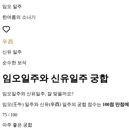
임오
일주
한여름의 소나기
辛酉
신유
일주
순수한 보석
임오
일주와
신유
일주 궁합
임오일주와 신유일주, 잘 맞을까요?
임오
(
壬午
) 일주와
신유
(
辛酉
) 일주의 궁합 점수는
100점 만점
75
/ 100
아주 좋은 궁합