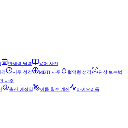
세
만세력 달력
용어 사전
성격
시주 성격
MBTI 사주
혈액형 성격
관상 보는법
인 사주
산
출산 예정일
이름 획수 계산
바이오리듬