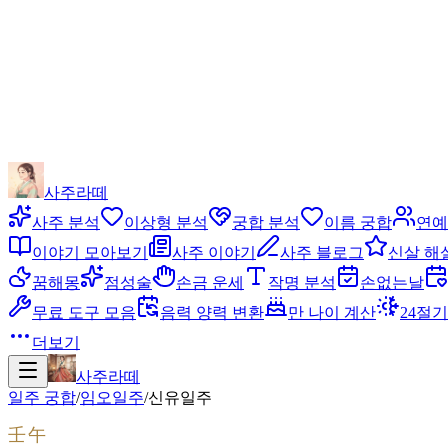
사주라떼
사주 분석
이상형 분석
궁합 분석
이름 궁합
연예
이야기 모아보기
사주 이야기
사주 블로그
신살 해
꿈해몽
점성술
손금 운세
작명 분석
손없는날
무료 도구 모음
음력 양력 변환
만 나이 계산
24절기
더보기
사주라떼
일주 궁합
/
임오
일주
/
신유
일주
壬午