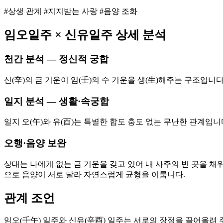
#상생 관계 #지지받는 사랑 #음양 조화
임오
일주 ×
신유
일주 상세 분석
천간 분석 — 정신적 궁합
신(辛)의 금 기운이 임(壬)의 수 기운을 생(生)해주는 구조입니
일지 분석 — 생활·속궁합
일지 오(午)와 유(酉)는 특별한 합도 충도 없는 무난한 관계입
오행·음양 보완
상대는 나에게 없는 금 기운을 갖고 있어 내 사주의 빈 곳을 채워
으로 음양이 서로 달라 자연스럽게 균형을 이룹니다.
관계 조언
임오(壬午) 일주와 신유(辛酉) 일주는 서로의 장점을 끌어올려