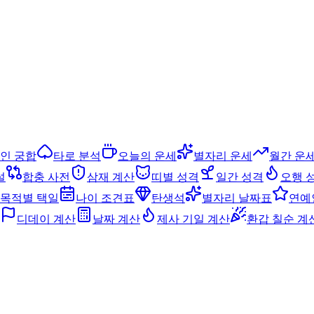
인 궁합
타로 분석
오늘의 운세
별자리 운세
월간 운
설
합충 사전
삼재 계산
띠별 성격
일간 성격
오행 
목적별 택일
나이 조견표
탄생석
별자리 날짜표
연예
디데이 계산
날짜 계산
제사 기일 계산
환갑 칠순 계