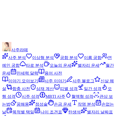
사주라떼
사주 분석
이상형 분석
궁합 분석
이름 궁합
연
예인 궁합
타로 분석
오늘의 운세
별자리 운세
월간
운세
만세력 달력
용어 사전
이야기 모아보기
사주 이야기
사주 블로그
신살 해
설
합충 사전
삼재 계산
띠별 성격
일간 성격
오
행 성격
시주 성격
MBTI 사주
혈액형 성격
관상 보
는법
꿈해몽
점성술
손금 운세
작명 분석
손없는
날
목적별 택일
나이 조견표
탄생석
별자리 날짜표