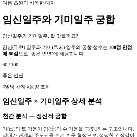
여름 초원의 비옥한 대지
임신
일주와
기미
일주 궁합
임신일주와 기미일주, 잘 맞을까요?
임신
(
壬申
) 일주와
기미
(
己未
) 일주의 궁합 점수는
100점 만점
에
60
점
으로 ‘
좋은 인연
’에 해당합니다.
60
/ 100
좋은 인연
#밀당 관계 #음양 조화
임신
일주 ×
기미
일주 상세 분석
천간 분석 — 정신적 궁합
기(己)의 토 기운이 임(壬)의 수 기운을 극(剋)하는 구조입니다.
상대가 관계의 주도권을 쥐기 쉬운 형상으로, 적당한 긴장감이