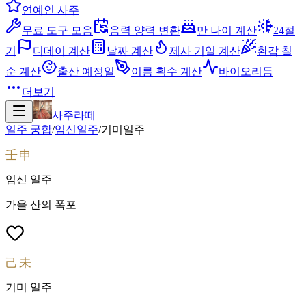
연예인 사주
무료 도구 모음
음력 양력 변환
만 나이 계산
24절
기
디데이 계산
날짜 계산
제사 기일 계산
환갑 칠
순 계산
출산 예정일
이름 획수 계산
바이오리듬
더보기
사주라떼
일주 궁합
/
임신
일주
/
기미
일주
壬申
임신
일주
가을 산의 폭포
己未
기미
일주