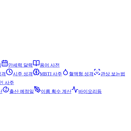
세
만세력 달력
용어 사전
성격
시주 성격
MBTI 사주
혈액형 성격
관상 보는법
인 사주
산
출산 예정일
이름 획수 계산
바이오리듬