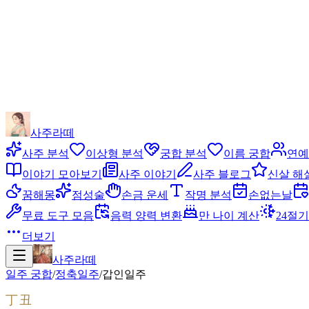
사주라떼
사주 분석
이상형 분석
궁합 분석
이름 궁합
연예
이야기 모아보기
사주 이야기
사주 블로그
신살 해
꿈해몽
점성술
손금 운세
작명 분석
손없는날
무료 도구 모음
음력 양력 변환
만 나이 계산
24절기
더보기
사주라떼
일주 궁합
/
정축
일주
/
갑인
일주
丁丑