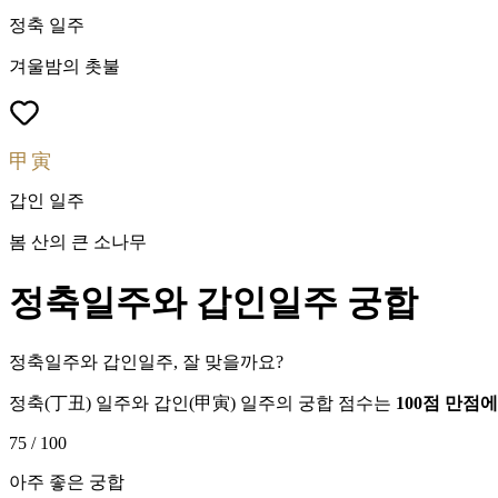
정축
일주
겨울밤의 촛불
甲寅
갑인
일주
봄 산의 큰 소나무
정축
일주와
갑인
일주 궁합
정축일주와 갑인일주, 잘 맞을까요?
정축
(
丁丑
) 일주와
갑인
(
甲寅
) 일주의 궁합 점수는
100점 만점
75
/ 100
아주 좋은 궁합