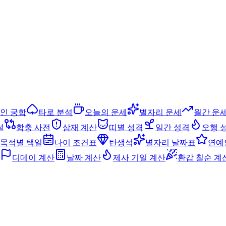
인 궁합
타로 분석
오늘의 운세
별자리 운세
월간 운
설
합충 사전
삼재 계산
띠별 성격
일간 성격
오행 
목적별 택일
나이 조견표
탄생석
별자리 날짜표
연예
디데이 계산
날짜 계산
제사 기일 계산
환갑 칠순 계