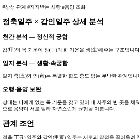
#상생 관계 #지지받는 사랑 #음양 조화
정축
일주 ×
갑인
일주 상세 분석
천간 분석 — 정신적 궁합
갑(甲)의 목 기운이 정(丁)의 화 기운을 생(生)해주는 구조입니
일지 분석 — 생활·속궁합
일지 축(丑)와 인(寅)는 특별한 합도 충도 없는 무난한 관계입
오행·음양 보완
상대는 나에게 없는 목 기운을 갖고 있어 내 사주의 빈 곳을 채워
으로 음양이 서로 달라 자연스럽게 균형을 이룹니다.
관계 조언
정축(丁丑) 일주와 갑인(甲寅) 일주는 서로의 장점을 끌어올려