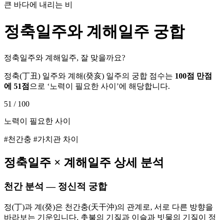
큰 바다에 내리는 비
정축
일주와
계해
일주 궁합
정축일주와 계해일주, 잘 맞을까요?
정축
(
丁丑
) 일주와
계해
(
癸亥
) 일주의 궁합 점수는
100점 만점
에
51
점
으로 ‘
노력이 필요한 사이
’에 해당합니다.
51
/ 100
노력이 필요한 사이
#천간충 #가치관 차이
정축
일주 ×
계해
일주 상세 분석
천간 분석 — 정신적 궁합
정(丁)과 계(癸)은 천간충(天干沖)의 관계로, 서로 다른 방향을
바라보는 기운입니다. 촛불의 기질과 이슬과 빗물의 기질이 정