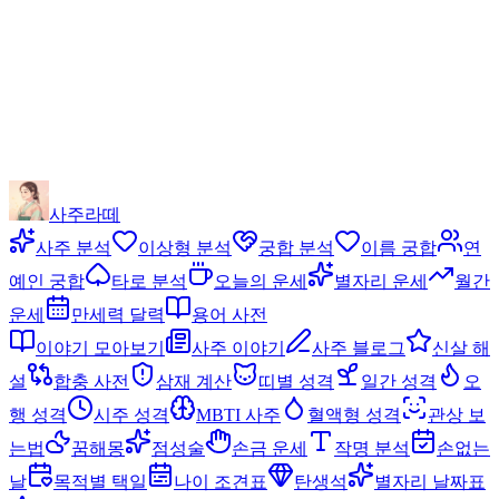
사주라떼
사주 분석
이상형 분석
궁합 분석
이름 궁합
연
예인 궁합
타로 분석
오늘의 운세
별자리 운세
월간
운세
만세력 달력
용어 사전
이야기 모아보기
사주 이야기
사주 블로그
신살 해
설
합충 사전
삼재 계산
띠별 성격
일간 성격
오
행 성격
시주 성격
MBTI 사주
혈액형 성격
관상 보
는법
꿈해몽
점성술
손금 운세
작명 분석
손없는
날
목적별 택일
나이 조견표
탄생석
별자리 날짜표