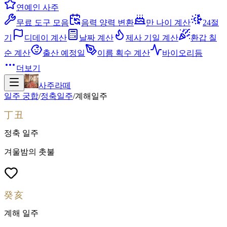
연예인 사주
무료 도구 모음
음력 양력 변환
만 나이 계산
24절
기
디데이 계산
날짜 계산
제사 기일 계산
환갑 칠
순 계산
출산 예정일
이름 획수 계산
바이오리듬
더보기
사주라떼
일주 궁합
/
정축
일주
/
계해
일주
丁丑
정축
일주
겨울밤의 촛불
癸亥
계해
일주