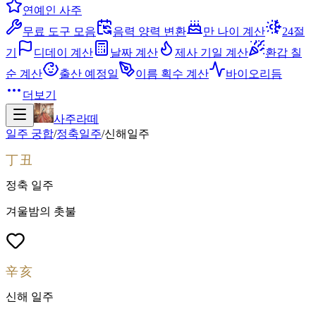
연예인 사주
무료 도구 모음
음력 양력 변환
만 나이 계산
24절
기
디데이 계산
날짜 계산
제사 기일 계산
환갑 칠
순 계산
출산 예정일
이름 획수 계산
바이오리듬
더보기
사주라떼
일주 궁합
/
정축
일주
/
신해
일주
丁丑
정축
일주
겨울밤의 촛불
辛亥
신해
일주