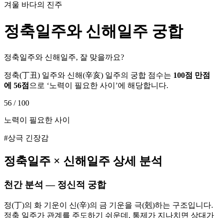
겨울 바다의 진주
정축
일주와
신해
일주 궁합
정축일주와 신해일주, 잘 맞을까요?
정축
(
丁丑
) 일주와
신해
(
辛亥
) 일주의 궁합 점수는
100점 만점
에
56
점
으로 ‘
노력이 필요한 사이
’에 해당합니다.
56
/ 100
노력이 필요한 사이
#상극 긴장감
정축
일주 ×
신해
일주 상세 분석
천간 분석 — 정신적 궁합
정(丁)의 화 기운이 신(辛)의 금 기운을 극(剋)하는 구조입니다.
정축 일주가 관계를 주도하기 쉬운데, 통제가 지나치면 상대가