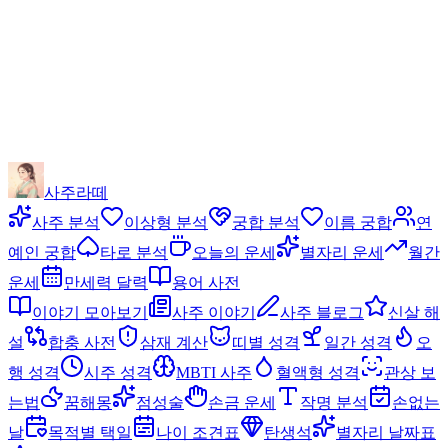
사주라떼
사주 분석
이상형 분석
궁합 분석
이름 궁합
연
예인 궁합
타로 분석
오늘의 운세
별자리 운세
월간
운세
만세력 달력
용어 사전
이야기 모아보기
사주 이야기
사주 블로그
신살 해
설
합충 사전
삼재 계산
띠별 성격
일간 성격
오
행 성격
시주 성격
MBTI 사주
혈액형 성격
관상 보
는법
꿈해몽
점성술
손금 운세
작명 분석
손없는
날
목적별 택일
나이 조견표
탄생석
별자리 날짜표