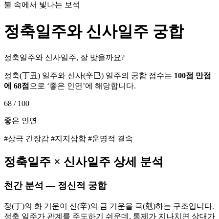
불 속에서 빛나는 보석
정축
일주와
신사
일주 궁합
정축일주와 신사일주, 잘 맞을까요?
정축
(
丁丑
) 일주와
신사
(
辛巳
) 일주의 궁합 점수는
100점 만점
에
68
점
으로 ‘
좋은 인연
’에 해당합니다.
68
/ 100
좋은 인연
#상극 긴장감 #지지삼합 #운명적 결속
정축
일주 ×
신사
일주 상세 분석
천간 분석 — 정신적 궁합
정(丁)의 화 기운이 신(辛)의 금 기운을 극(剋)하는 구조입니다.
정축 일주가 관계를 주도하기 쉬운데, 통제가 지나치면 상대가