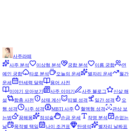
사주라떼
사주 분석
이상형 분석
궁합 분석
이름 궁합
연
예인 궁합
타로 분석
오늘의 운세
별자리 운세
월간
운세
만세력 달력
용어 사전
이야기 모아보기
사주 이야기
사주 블로그
신살 해
설
합충 사전
삼재 계산
띠별 성격
일간 성격
오
행 성격
시주 성격
MBTI 사주
혈액형 성격
관상 보
는법
꿈해몽
점성술
손금 운세
작명 분석
손없는
날
목적별 택일
나이 조견표
탄생석
별자리 날짜표