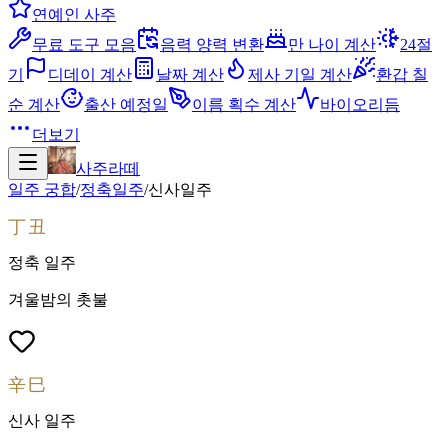
연예인 사주
무료 도구 모음
음력 양력 변환
만 나이 계산
24절
기
디데이 계산
날짜 계산
제사 기일 계산
환갑 칠
순 계산
출산 예정일
이름 획수 계산
바이오리듬
더보기
사주라떼
일주 궁합
/
정축
일주
/
신사
일주
丁丑
정축
일주
겨울밤의 촛불
辛巳
신사
일주