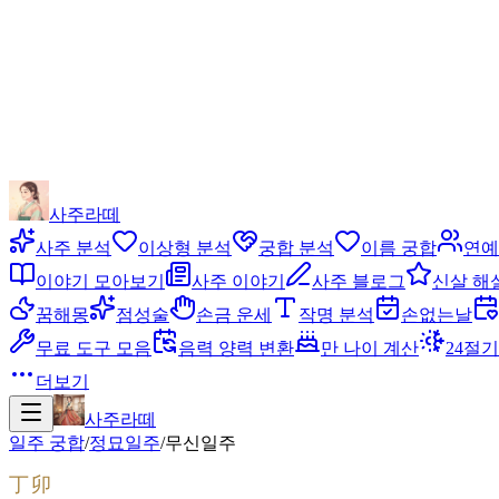
사주라떼
사주 분석
이상형 분석
궁합 분석
이름 궁합
연예
이야기 모아보기
사주 이야기
사주 블로그
신살 해
꿈해몽
점성술
손금 운세
작명 분석
손없는날
무료 도구 모음
음력 양력 변환
만 나이 계산
24절기
더보기
사주라떼
일주 궁합
/
정묘
일주
/
무신
일주
丁卯