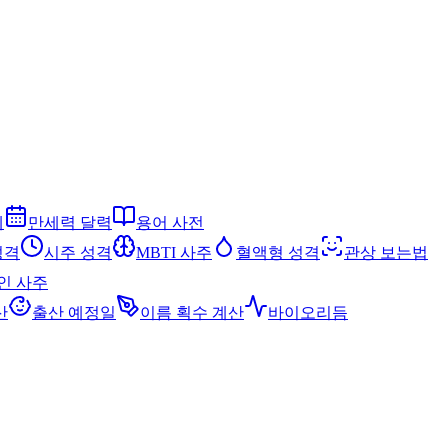
세
만세력 달력
용어 사전
성격
시주 성격
MBTI 사주
혈액형 성격
관상 보는법
인 사주
산
출산 예정일
이름 획수 계산
바이오리듬