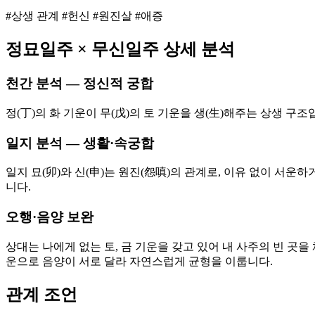
#상생 관계 #헌신 #원진살 #애증
정묘
일주 ×
무신
일주 상세 분석
천간 분석 — 정신적 궁합
정(丁)의 화 기운이 무(戊)의 토 기운을 생(生)해주는 상생 
일지 분석 — 생활·속궁합
일지 묘(卯)와 신(申)는 원진(怨嗔)의 관계로, 이유 없이 서
니다.
오행·음양 보완
상대는 나에게 없는 토, 금 기운을 갖고 있어 내 사주의 빈 곳을
운으로 음양이 서로 달라 자연스럽게 균형을 이룹니다.
관계 조언