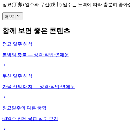
정묘(丁卯) 일주와 무신(戊申) 일주는 노력에 따라 충분히 좋아
더보기
함께 보면 좋은 콘텐츠
정묘 일주 해석
봄밤의 촛불 — 성격·직업·연애운
무신 일주 해석
가을 산의 대지 — 성격·직업·연애운
정묘일주의 다른 궁합
60일주 전체 궁합 점수 보기