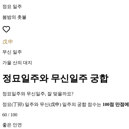
정묘
일주
봄밤의 촛불
戊申
무신
일주
가을 산의 대지
정묘
일주와
무신
일주 궁합
정묘일주와 무신일주, 잘 맞을까요?
정묘
(
丁卯
) 일주와
무신
(
戊申
) 일주의 궁합 점수는
100점 만점
60
/ 100
좋은 인연