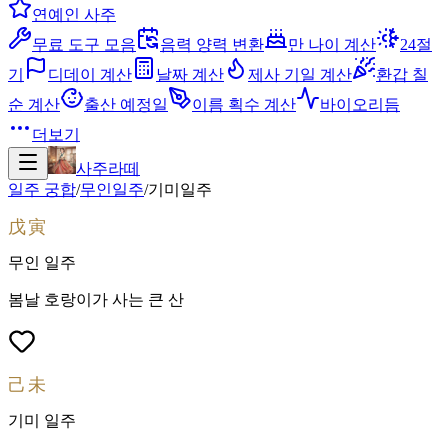
연예인 사주
무료 도구 모음
음력 양력 변환
만 나이 계산
24절
기
디데이 계산
날짜 계산
제사 기일 계산
환갑 칠
순 계산
출산 예정일
이름 획수 계산
바이오리듬
더보기
사주라떼
일주 궁합
/
무인
일주
/
기미
일주
戊寅
무인
일주
봄날 호랑이가 사는 큰 산
己未
기미
일주