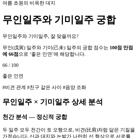
여름 초원의 비옥한 대지
무인
일주와
기미
일주 궁합
무인일주와 기미일주, 잘 맞을까요?
무인
(
戊寅
) 일주와
기미
(
己未
) 일주의 궁합 점수는
100점 만점
에
66
점
으로 ‘
좋은 인연
’에 해당합니다.
66
/ 100
좋은 인연
#비견 관계 #친구 같은 사이 #음양 조화
무인
일주 ×
기미
일주 상세 분석
천간 분석 — 정신적 궁합
두 일주 모두 천간이 토 오행으로, 비견(比肩)처럼 닮은 기질을
가졌습니다. 산과 대지와 논밭가 나란히 선 형상으로 서로를