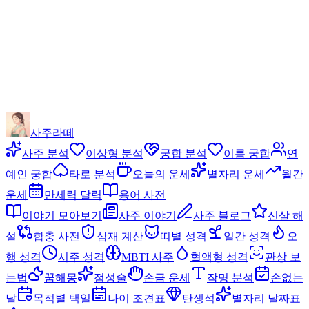
사주라떼
사주 분석
이상형 분석
궁합 분석
이름 궁합
연
예인 궁합
타로 분석
오늘의 운세
별자리 운세
월간
운세
만세력 달력
용어 사전
이야기 모아보기
사주 이야기
사주 블로그
신살 해
설
합충 사전
삼재 계산
띠별 성격
일간 성격
오
행 성격
시주 성격
MBTI 사주
혈액형 성격
관상 보
는법
꿈해몽
점성술
손금 운세
작명 분석
손없는
날
목적별 택일
나이 조견표
탄생석
별자리 날짜표